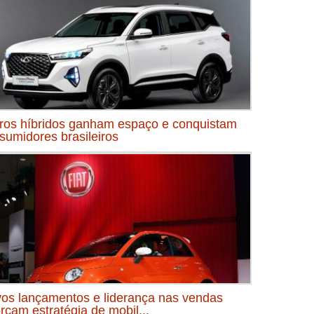
ros híbridos ganham espaço e conquistam
sumidores brasileiros
os lançamentos e liderança nas vendas
orçam estratégia de mobil...