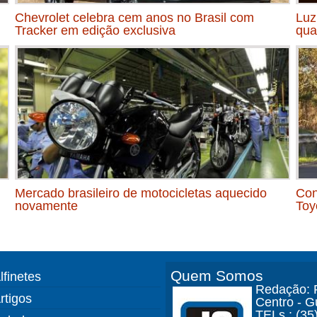
Chevrolet celebra cem anos no Brasil com
Luz
Tracker em edição exclusiva
qua
Mercado brasileiro de motocicletas aquecido
Con
novamente
Toy
Quem Somos
lfinetes
Redação: R
rtigos
Centro - 
TELs.: (35