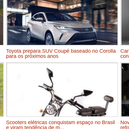
Toyota prepara SUV Coupé baseado no Corolla
Car
para os próximos anos
con
Scooters elétricas conquistam espaço no Brasil
Nov
e viram tendência de m...
ref