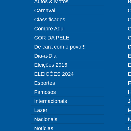
Autos & Motos
B
Carnaval
C
Classificados
C
Compre Aqui
C
COR DA PELE
C
De cara com o povo!!!
D
Dia-a-Dia
E
Eleições 2016
E
ELEIÇÕES 2024
E
Esportes
F
Famosos
H
Internacionais
J
Lazer
M
Nacionais
N
Notícias
O