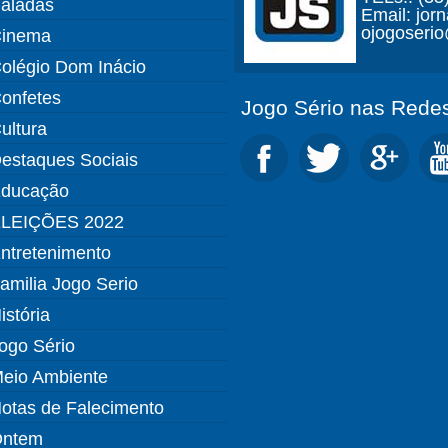
aladas
Email: jor
ojogoseri
inema
olégio Dom Inácio
onfetes
Jogo Sério nas Redes
ultura
estaques Sociais
ducação
LEIÇÕES 2022
ntretenimento
amilia Jogo Serio
istória
ogo Sério
eio Ambiente
otas de Falecimento
ntem