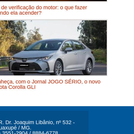
 de verificação do motor: o que fazer
ndo ela acender?
heça, com o Jornal JOGO SÉRIO, o novo
ota Corolla GLI
. Dr. Joaquim Libânio, nº 532 -
Guaxupé / MG.
) 3551-2904 / 8884-6778.