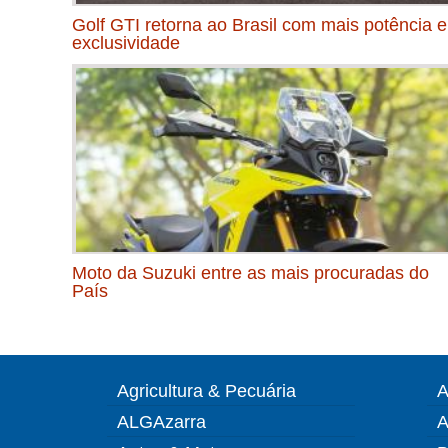
Golf GTI retorna ao Brasil com mais potência e
exclusividade
Moto da Suzuki entre as mais procuradas do
País
Agricultura & Pecuária
A
ALGAzarra
A