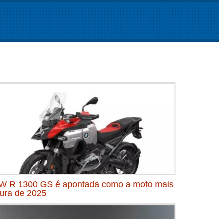
 R 1300 GS é apontada como a moto mais
ura de 2025