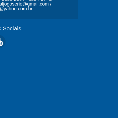
naljogoserio@gmail.com /
o@yahoo.com.br.
 Sociais