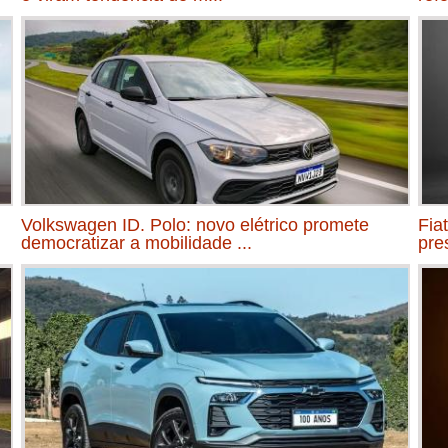
Volkswagen ID. Polo: novo elétrico promete
Fia
democratizar a mobilidade ...
pre