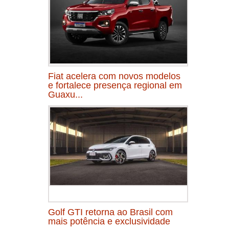
Fiat acelera com novos modelos
e fortalece presença regional em
Guaxu...
Golf GTI retorna ao Brasil com
mais potência e exclusividade