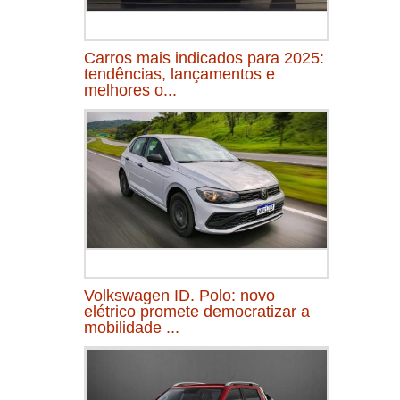
Carros mais indicados para 2025:
tendências, lançamentos e
melhores o...
Volkswagen ID. Polo: novo
elétrico promete democratizar a
mobilidade ...