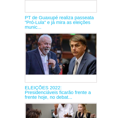
PT de Guaxupé realiza passeata
"Pró-Lula" e já mira as eleições
munic...
ELEIÇÕES 2022:
Presidenciáveis ficarão frente a
frente hoje, no debat...