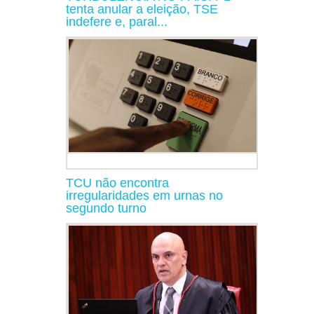
tenta anular a eleição, TSE
indefere e, paral...
TCU não encontra
irregularidades em urnas no
segundo turno