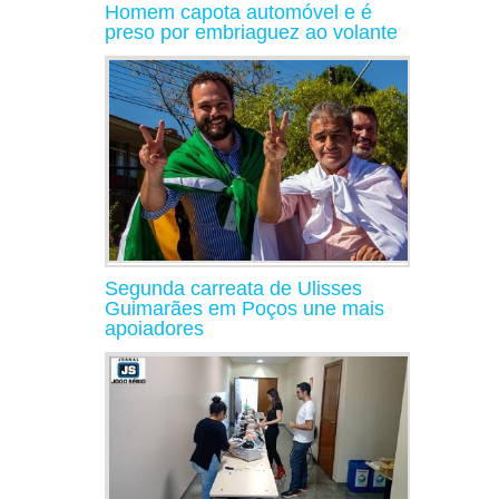
Homem capota automóvel e é
preso por embriaguez ao volante
Segunda carreata de Ulisses
Guimarães em Poços une mais
apoiadores