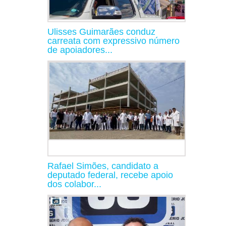
Ulisses Guimarães conduz
carreata com expressivo número
de apoiadores...
Rafael Simões, candidato a
deputado federal, recebe apoio
dos colabor...