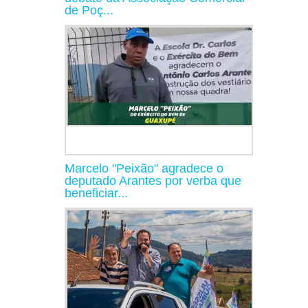
de Poç...
Marcelo "Peixão" agradece o
deputado Arantes por verba que
beneficiar...