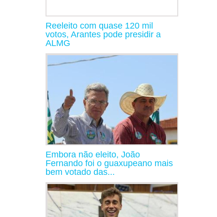
Reeleito com quase 120 mil
votos, Arantes pode presidir a
ALMG
Embora não eleito, João
Fernando foi o guaxupeano mais
bem votado das...