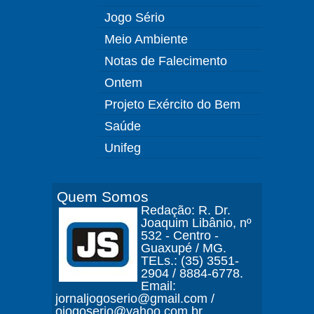
Jogo Sério
Meio Ambiente
Notas de Falecimento
Ontem
Projeto Exército do Bem
Saúde
Unifeg
Quem Somos
Redação: R. Dr.
Joaquim Libânio, nº
532 - Centro -
Guaxupé / MG.
TELs.: (35) 3551-
2904 / 8884-6778.
Email:
jornaljogoserio@gmail.com /
ojogoserio@yahoo.com.br.