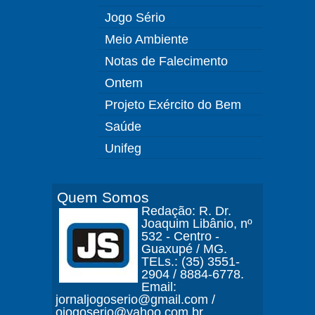
Jogo Sério
Meio Ambiente
Notas de Falecimento
Ontem
Projeto Exército do Bem
Saúde
Unifeg
Quem Somos
Redação: R. Dr.
Joaquim Libânio, nº
532 - Centro -
Guaxupé / MG.
TELs.: (35) 3551-
2904 / 8884-6778.
Email:
jornaljogoserio@gmail.com /
ojogoserio@yahoo.com.br.