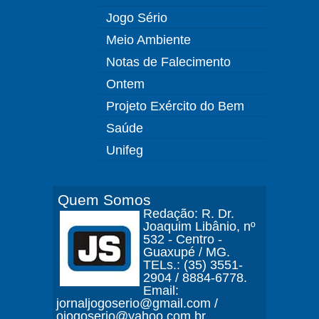
Jogo Sério
Meio Ambiente
Notas de Falecimento
Ontem
Projeto Exército do Bem
Saúde
Unifeg
Quem Somos
Redação: R. Dr.
Joaquim Libânio, nº
532 - Centro -
Guaxupé / MG.
TELs.: (35) 3551-
2904 / 8884-6778.
Email:
jornaljogoserio@gmail.com /
ojogoserio@yahoo.com.br.