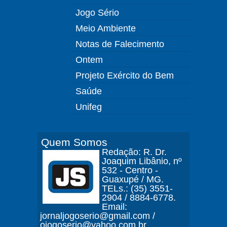
Jogo Sério
Meio Ambiente
Notas de Falecimento
Ontem
Projeto Exército do Bem
Saúde
Unifeg
Quem Somos
Redação: R. Dr.
Joaquim Libânio, nº
532 - Centro -
Guaxupé / MG.
TELs.: (35) 3551-
2904 / 8884-6778.
Email:
jornaljogoserio@gmail.com /
ojogoserio@yahoo.com.br.