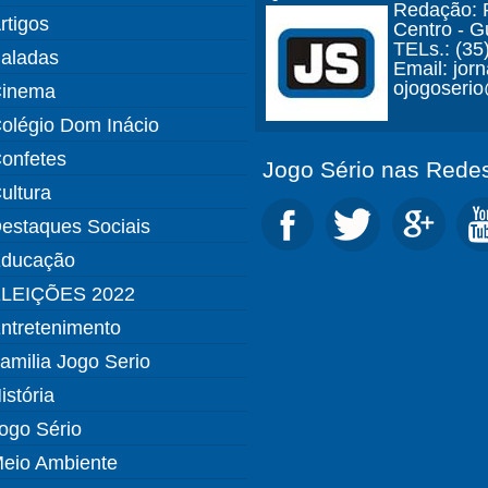
Redação: R
rtigos
Centro - 
TELs.: (35
aladas
Email: jor
ojogoseri
inema
olégio Dom Inácio
onfetes
Jogo Sério nas Redes
ultura
estaques Sociais
ducação
LEIÇÕES 2022
ntretenimento
amilia Jogo Serio
istória
ogo Sério
eio Ambiente