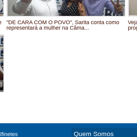
e
"DE CARA COM O POVO", Sarita conta como
Vej
representará a mulher na Câma...
pro
Quem Somos
lfinetes