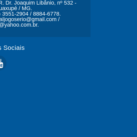
. Dr. Joaquim Libânio, nº 532 -
Guaxupé / MG.
) 3551-2904 / 8884-6778.
naljogoserio@gmail.com /
o@yahoo.com.br.
 Sociais