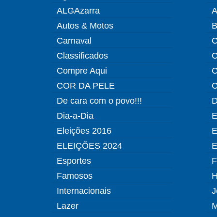
ALGAzarra
A
Autos & Motos
B
Carnaval
C
Classificados
C
Compre Aqui
C
COR DA PELE
C
De cara com o povo!!!
D
Dia-a-Dia
E
Eleições 2016
E
ELEIÇÕES 2024
E
Esportes
F
Famosos
H
Internacionais
J
Lazer
M