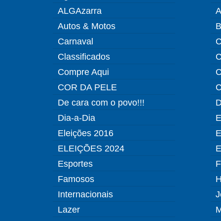
ALGAzarra
A
Autos & Motos
B
Carnaval
C
Classificados
C
Compre Aqui
C
COR DA PELE
C
De cara com o povo!!!
D
Dia-a-Dia
E
Eleições 2016
E
ELEIÇÕES 2024
E
Esportes
F
Famosos
H
Internacionais
J
Lazer
M