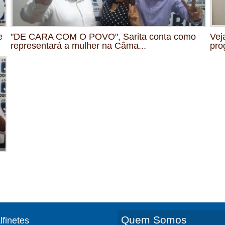
e
"DE CARA COM O POVO", Sarita conta como
Vej
representará a mulher na Câma...
pro
Quem Somos
lfinetes