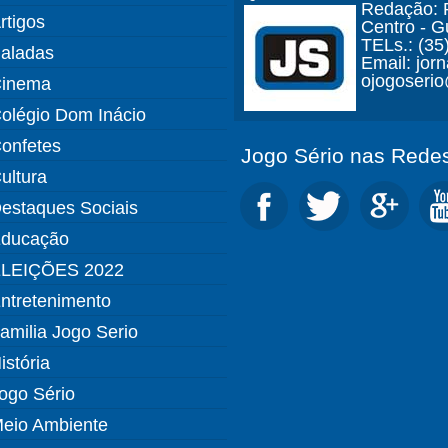
Redação: R
rtigos
Centro - 
TELs.: (35
aladas
Email: jor
ojogoseri
inema
olégio Dom Inácio
onfetes
Jogo Sério nas Redes
ultura
estaques Sociais
ducação
LEIÇÕES 2022
ntretenimento
amilia Jogo Serio
istória
ogo Sério
eio Ambiente