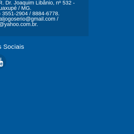
. Dr. Joaquim Libânio, nº 532 -
Guaxupé / MG.
) 3551-2904 / 8884-6778.
naljogoserio@gmail.com /
o@yahoo.com.br.
 Sociais