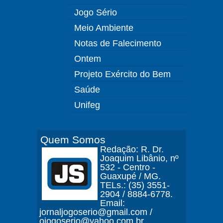
Jogo Sério
Meio Ambiente
Notas de Falecimento
Ontem
Projeto Exército do Bem
Saúde
Unifeg
Quem Somos
Redação: R. Dr.
Joaquim Libânio, nº
532 - Centro -
Guaxupé / MG.
TELs.: (35) 3551-
2904 / 8884-6778.
Email:
jornaljogoserio@gmail.com /
ojogoserio@yahoo.com.br.