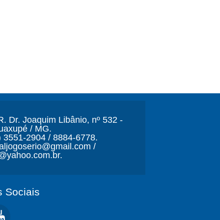
. Dr. Joaquim Libânio, nº 532 -
Guaxupé / MG.
) 3551-2904 / 8884-6778.
naljogoserio@gmail.com /
o@yahoo.com.br.
 Sociais