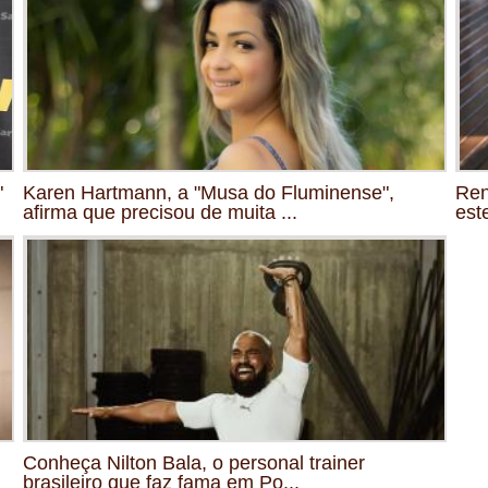
"
Karen Hartmann, a "Musa do Fluminense",
Ren
afirma que precisou de muita ...
est
Conheça Nilton Bala, o personal trainer
brasileiro que faz fama em Po...