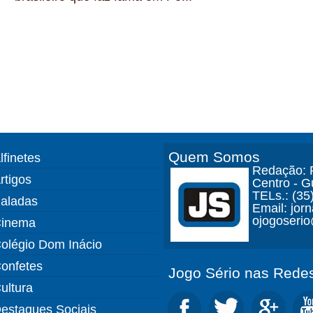
Quem Somos
lfinetes
Redação: R
rtigos
Centro - 
TELs.: (35
aladas
Email: jor
ojogoseri
inema
olégio Dom Inácio
onfetes
Jogo Sério nas Redes
ultura
estaques Sociais