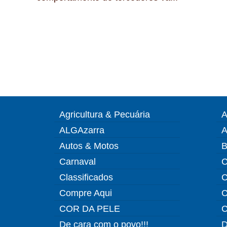
Agricultura & Pecuária
A
ALGAzarra
A
Autos & Motos
B
Carnaval
C
Classificados
C
Compre Aqui
C
COR DA PELE
C
De cara com o povo!!!
D