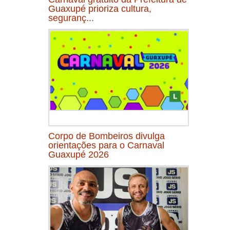
Guaxupé prioriza cultura,
seguranç...
Corpo de Bombeiros divulga
orientações para o Carnaval
Guaxupé 2026