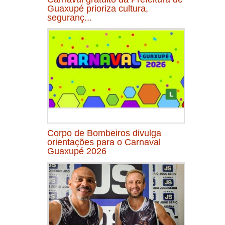
Guaxupé prioriza cultura,
seguranç...
Corpo de Bombeiros divulga
orientações para o Carnaval
Guaxupé 2026