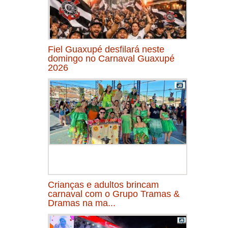
Fiel Guaxupé desfilará neste
domingo no Carnaval Guaxupé
2026
Crianças e adultos brincam
carnaval com o Grupo Tramas &
Dramas na ma...