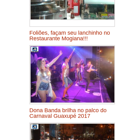
Foliões, façam seu lanchinho no
Restaurante Mogiana!!!
Dona Banda brilha no palco do
Carnaval Guaxupé 2017