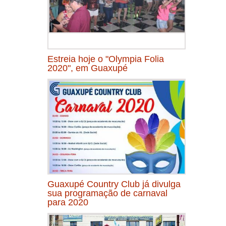
Estreia hoje o "Olympia Folia
2020", em Guaxupé
Guaxupé Country Club já divulga
sua programação de carnaval
para 2020