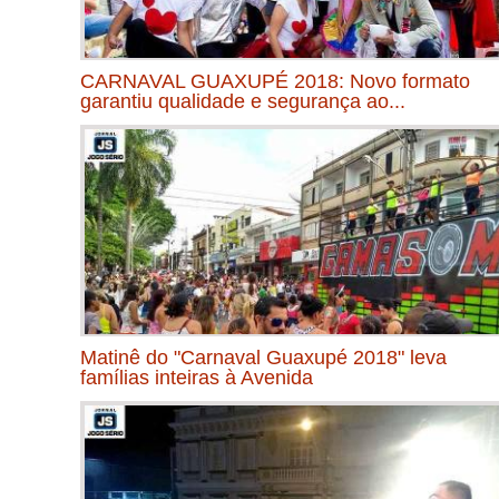
CARNAVAL GUAXUPÉ 2018: Novo formato
garantiu qualidade e segurança ao...
Matinê do "Carnaval Guaxupé 2018" leva
famílias inteiras à Avenida