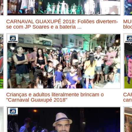
CARNAVAL GUAXUPÉ 2018: Foliões divertem-
MUL
se com JP Soares e a bateria ...
blo
Crianças e adultos literalmente brincam o
CAR
"Carnaval Guaxupé 2018"
can