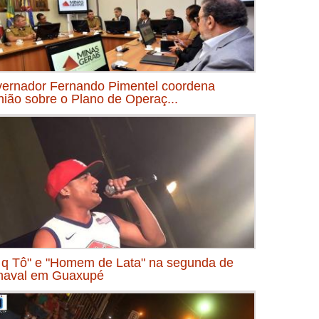
ernador Fernando Pimentel coordena
nião sobre o Plano de Operaç...
 q Tô" e "Homem de Lata" na segunda de
naval em Guaxupé