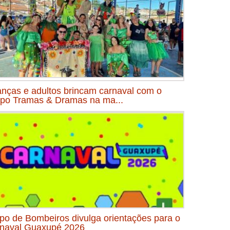
anças e adultos brincam carnaval com o
po Tramas & Dramas na ma...
po de Bombeiros divulga orientações para o
naval Guaxupé 2026