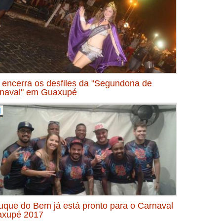
l encerra os desfiles da "Segundona de
naval" em Guaxupé
uque do Bem já está pronto para o Carnaval
xupé 2017