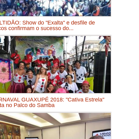
TIDÃO: Show do "Exalta" e desfile de
cos confirmam o sucesso do...
NAVAL GUAXUPÉ 2018: "Cativa Estrela"
ta no Palco do Samba