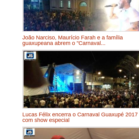
João Narciso, Maurício Farah e a família
guaxupeana abrem o "Carnaval...
Lucas Félix encerra o Carnaval Guaxupé 2017
com show especial