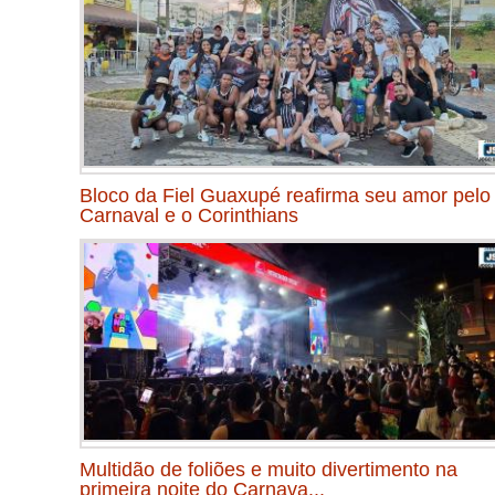
Bloco da Fiel Guaxupé reafirma seu amor pelo
Carnaval e o Corinthians
Multidão de foliões e muito divertimento na
primeira noite do Carnava...