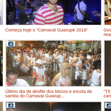
Começa hoje o "Carnaval Guaxupé 2018"
Gov
reu
Último dia de desfile dos blocos e escola de
"Tô
samba do Carnaval Guaxup...
car