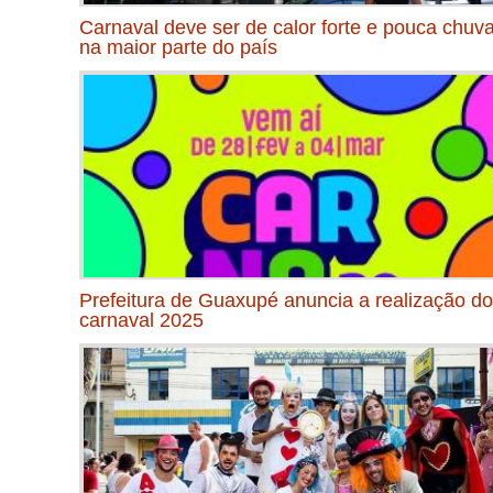
Carnaval deve ser de calor forte e pouca chuv
na maior parte do país
Prefeitura de Guaxupé anuncia a realização do
carnaval 2025