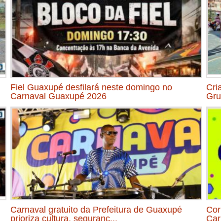
Fiel Guaxupé desfilará neste domingo no
Cri
Carnaval Guaxupé 2026
Gru
Carnaval gratuito da Prefeitura de Guaxupé
Cor
prioriza cultura, seguranç...
Car