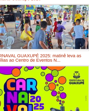
NAVAL GUAXUPÉ 2025: matinê leva as
ílias ao Centro de Eventos N...