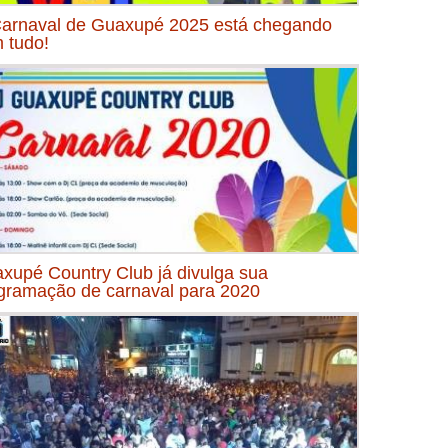
arnaval de Guaxupé 2025 está chegando
 tudo!
xupé Country Club já divulga sua
gramação de carnaval para 2020