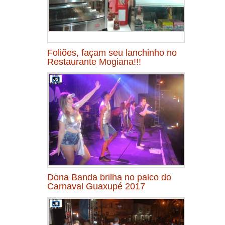
Foliões, façam seu lanchinho no
Restaurante Mogiana!!!
Dona Banda brilha no palco do
Carnaval Guaxupé 2017