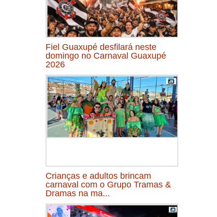
Fiel Guaxupé desfilará neste
domingo no Carnaval Guaxupé
2026
Crianças e adultos brincam
carnaval com o Grupo Tramas &
Dramas na ma...