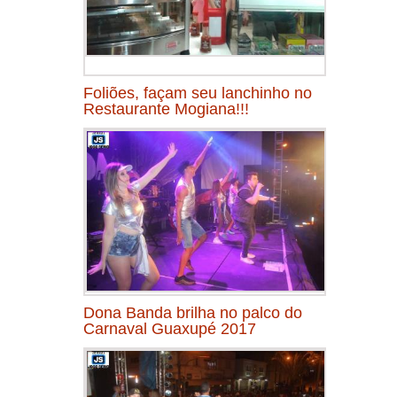
Foliões, façam seu lanchinho no
Restaurante Mogiana!!!
Dona Banda brilha no palco do
Carnaval Guaxupé 2017