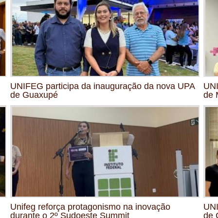
UNIFEG participa da inauguração da nova UPA
UNI
de Guaxupé
de 
Unifeg reforça protagonismo na inovação
UNI
durante o 2º Sudoeste Summit
de 