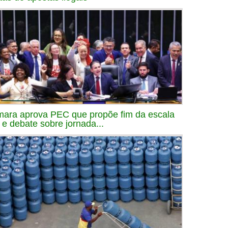
ara aprova PEC que propõe fim da escala
 e debate sobre jornada...