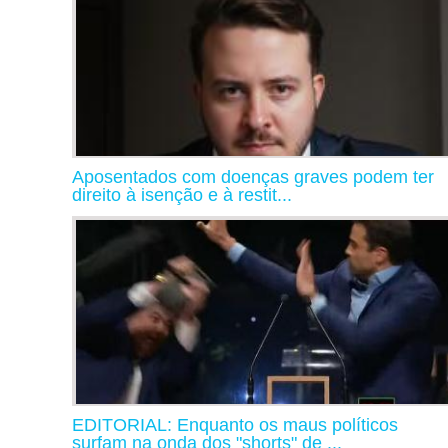
Aposentados com doenças graves podem ter
direito à isenção e à restit...
EDITORIAL: Enquanto os maus políticos
surfam na onda dos "shorts" de ...