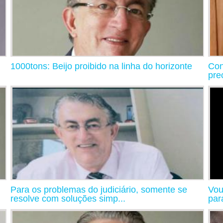
1000tons: Beijo proibido na linha do horizonte
Con
pre
Para os problemas do judiciário, somente se
Vou
resolve com soluções simp...
par