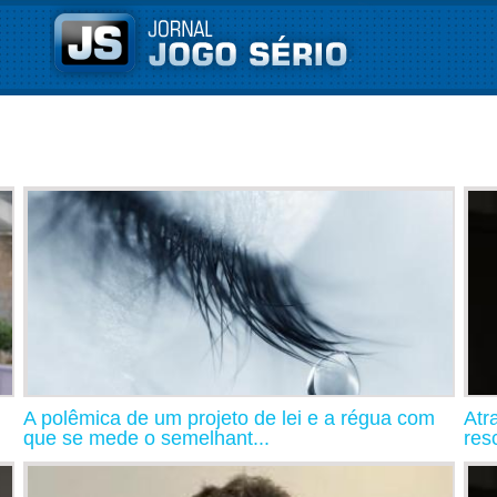
A polêmica de um projeto de lei e a régua com
Atr
que se mede o semelhant...
resc