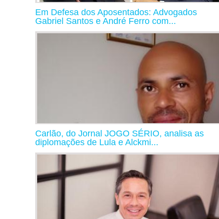
Em Defesa dos Aposentados: Advogados
Gabriel Santos e André Ferro com...
Carlão, do Jornal JOGO SÉRIO, analisa as
diplomações de Lula e Alckmi...