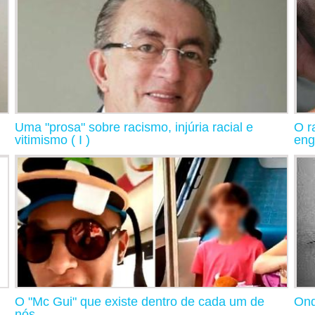
Uma "prosa" sobre racismo, injúria racial e
O r
vitimismo ( I )
eng
O "Mc Gui" que existe dentro de cada um de
Ond
nós