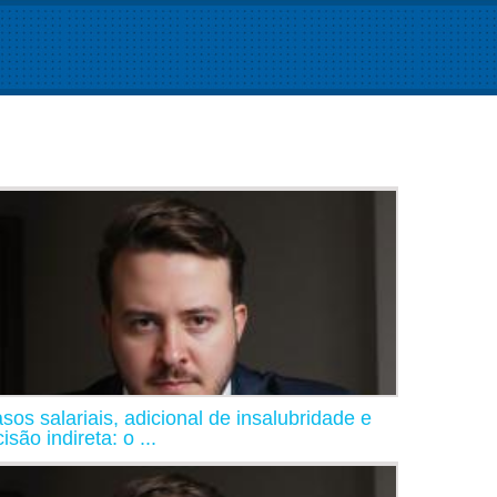
asos salariais, adicional de insalubridade e
isão indireta: o ...