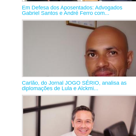
Em Defesa dos Aposentados: Advogados
Gabriel Santos e André Ferro com...
Carlão, do Jornal JOGO SÉRIO, analisa as
diplomações de Lula e Alckmi...