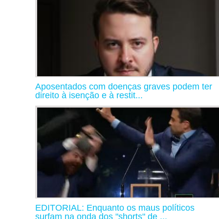
Aposentados com doenças graves podem ter
direito à isenção e à restit...
EDITORIAL: Enquanto os maus políticos
surfam na onda dos "shorts" de ...