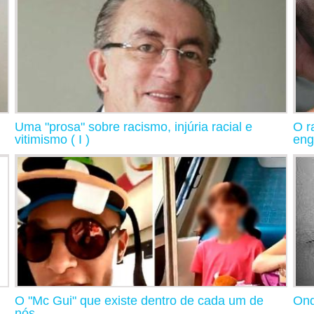
Uma "prosa" sobre racismo, injúria racial e
O r
vitimismo ( I )
eng
O "Mc Gui" que existe dentro de cada um de
Ond
nós