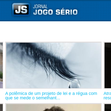
A polêmica de um projeto de lei e a régua com
Atr
que se mede o semelhant...
resc