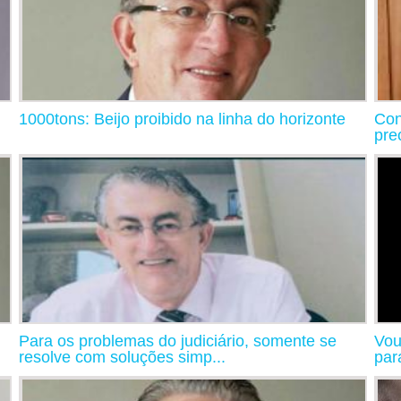
1000tons: Beijo proibido na linha do horizonte
Con
pre
Para os problemas do judiciário, somente se
Vou
resolve com soluções simp...
par