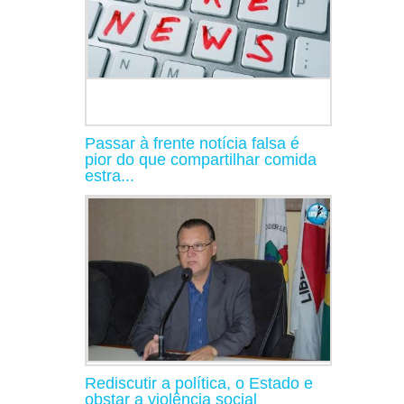
Passar à frente notícia falsa é
pior do que compartilhar comida
estra...
Rediscutir a política, o Estado e
obstar a violência social