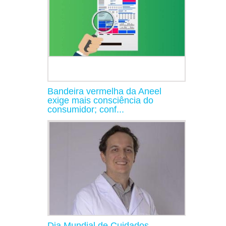
Bandeira vermelha da Aneel
exige mais consciência do
consumidor; conf...
Dia Mundial de Cuidados