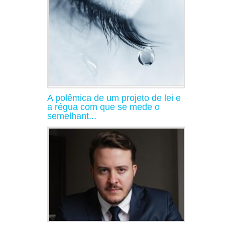
A polêmica de um projeto de lei e
a régua com que se mede o
semelhant...