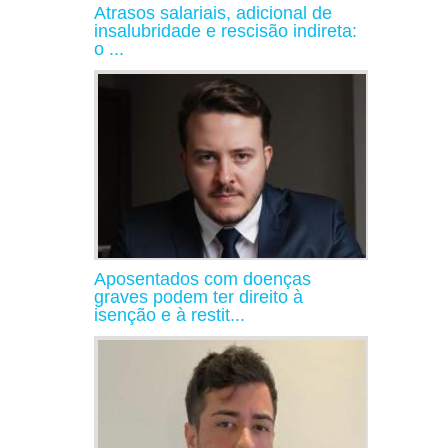
Atrasos salariais, adicional de
insalubridade e rescisão indireta:
o ...
Aposentados com doenças
graves podem ter direito à
isenção e à restit...