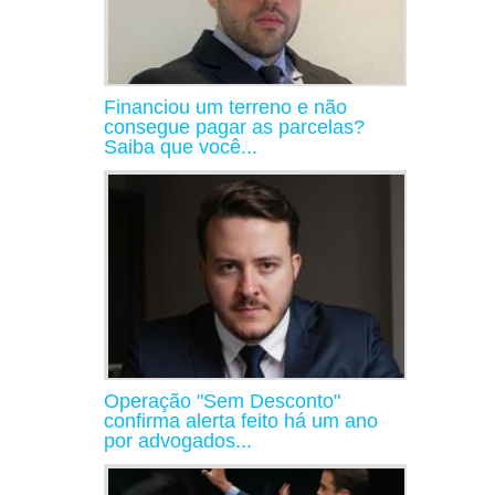
Financiou um terreno e não
consegue pagar as parcelas?
Saiba que você...
Operação "Sem Desconto"
confirma alerta feito há um ano
por advogados...