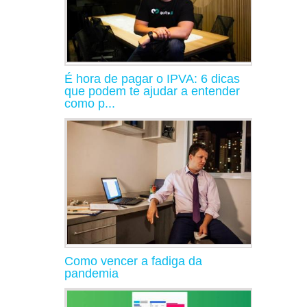
É hora de pagar o IPVA: 6 dicas
que podem te ajudar a entender
como p...
Como vencer a fadiga da
pandemia