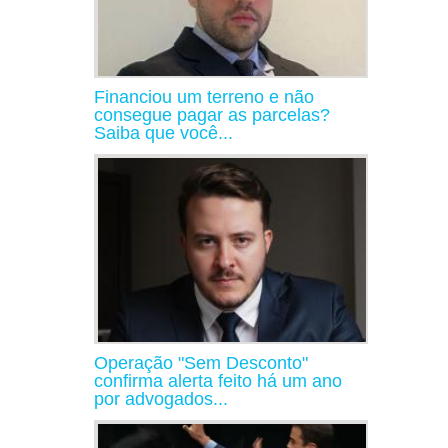
Financiou um terreno e não
consegue pagar as parcelas?
Saiba que você...
Operação "Sem Desconto"
confirma alerta feito há um ano
por advogados...