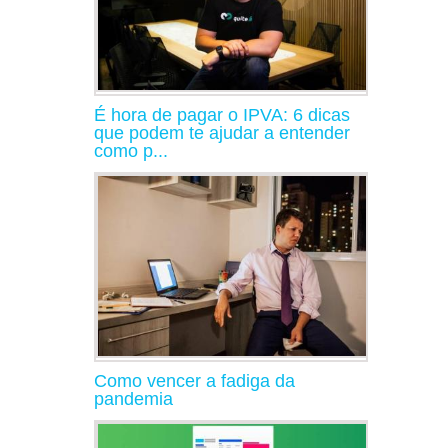
É hora de pagar o IPVA: 6 dicas
que podem te ajudar a entender
como p...
Como vencer a fadiga da
pandemia