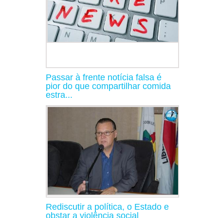
Passar à frente notícia falsa é
pior do que compartilhar comida
estra...
Rediscutir a política, o Estado e
obstar a violência social