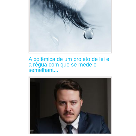
A polêmica de um projeto de lei e
a régua com que se mede o
semelhant...