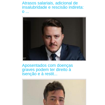
Atrasos salariais, adicional de
insalubridade e rescisão indireta:
o ...
Aposentados com doenças
graves podem ter direito à
isenção e à restit...