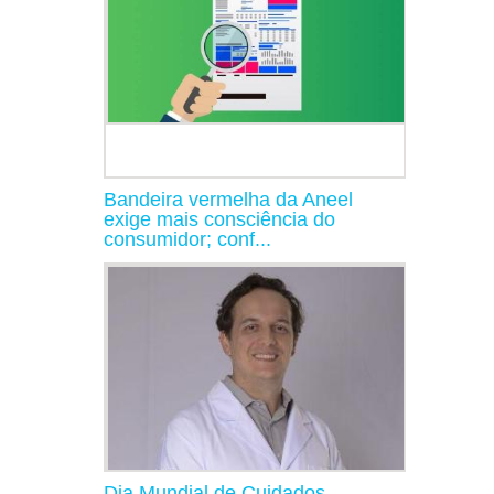
Bandeira vermelha da Aneel
exige mais consciência do
consumidor; conf...
Dia Mundial de Cuidados