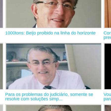
1000tons: Beijo proibido na linha do horizonte
Con
pre
Para os problemas do judiciário, somente se
Vou
resolve com soluções simp...
par