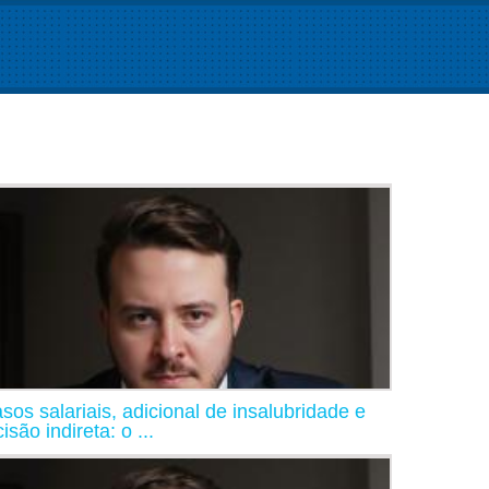
asos salariais, adicional de insalubridade e
isão indireta: o ...