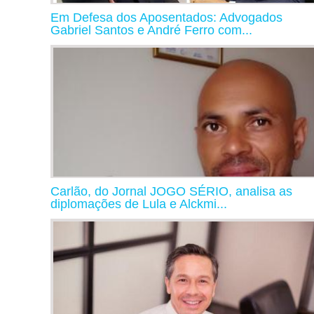
Em Defesa dos Aposentados: Advogados
Gabriel Santos e André Ferro com...
Carlão, do Jornal JOGO SÉRIO, analisa as
diplomações de Lula e Alckmi...