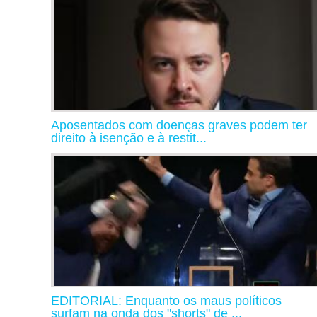
Aposentados com doenças graves podem ter
direito à isenção e à restit...
EDITORIAL: Enquanto os maus políticos
surfam na onda dos "shorts" de ...