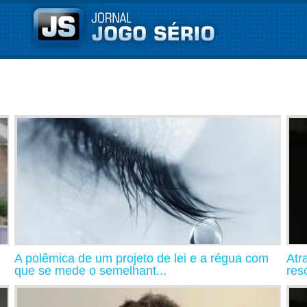
A polêmica de um projeto de lei e a régua com
Atr
que se mede o semelhant...
resc