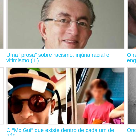
Uma "prosa" sobre racismo, injúria racial e
O r
vitimismo ( I )
eng
O "Mc Gui" que existe dentro de cada um de
Ond
nós