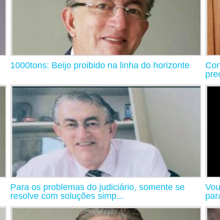
1000tons: Beijo proibido na linha do horizonte
Con
pre
Para os problemas do judiciário, somente se
Vou
resolve com soluções simp...
par