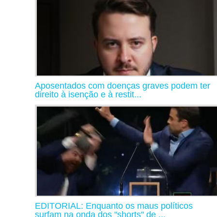
Aposentados com doenças graves podem ter
direito à isenção e à restit...
EDITORIAL: Enquanto os maus políticos
surfam na onda dos "shorts" de ...