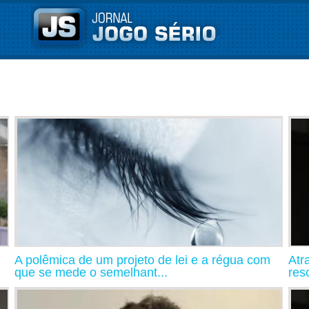
A polêmica de um projeto de lei e a régua com
Atr
que se mede o semelhant...
resc