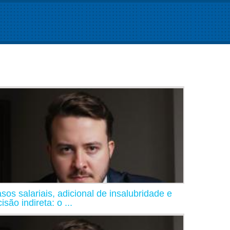
asos salariais, adicional de insalubridade e
isão indireta: o ...