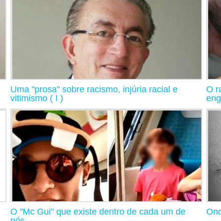
Uma "prosa" sobre racismo, injúria racial e
O r
vitimismo ( I )
eng
O "Mc Gui" que existe dentro de cada um de
Ond
nós