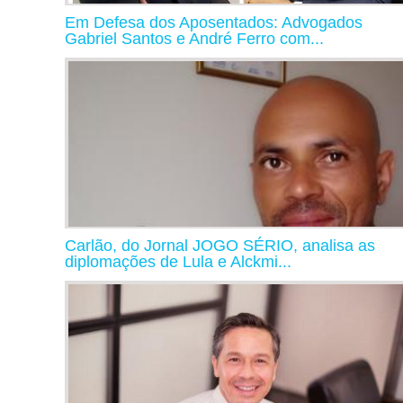
Em Defesa dos Aposentados: Advogados
Gabriel Santos e André Ferro com...
Carlão, do Jornal JOGO SÉRIO, analisa as
diplomações de Lula e Alckmi...