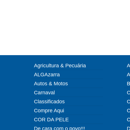
Agricultura & Pecuária
A
ALGAzarra
A
Autos & Motos
B
Carnaval
C
Classificados
C
Compre Aqui
C
COR DA PELE
C
De cara com o povo!!!
D