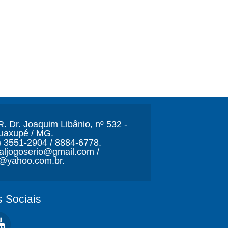
. Dr. Joaquim Libânio, nº 532 -
Guaxupé / MG.
) 3551-2904 / 8884-6778.
naljogoserio@gmail.com /
o@yahoo.com.br.
 Sociais