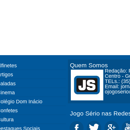
Quem Somos
lfinetes
Redação: R
rtigos
Centro - 
TELs.: (35
aladas
Email: jor
ojogoseri
inema
olégio Dom Inácio
onfetes
Jogo Sério nas Redes
ultura
estaques Sociais