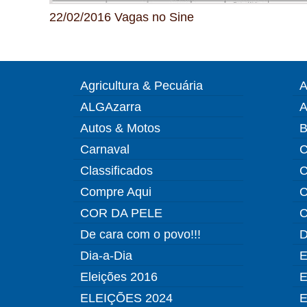
22/02/2016 Vagas no Sine
Agricultura & Pecuária
A
ALGAzarra
A
Autos & Motos
B
Carnaval
C
Classificados
C
Compre Aqui
C
COR DA PELE
C
De cara com o povo!!!
D
Dia-a-Dia
E
Eleições 2016
E
ELEIÇÕES 2024
E