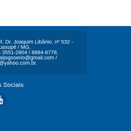
. Dr. Joaquim Libânio, nº 532 -
Guaxupé / MG.
) 3551-2904 / 8884-6778.
naljogoserio@gmail.com /
o@yahoo.com.br.
 Sociais