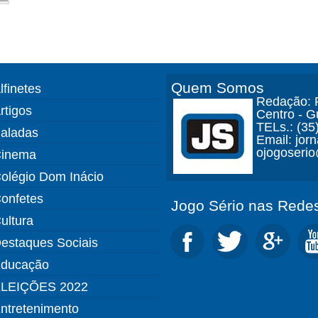
Quem Somos
lfinetes
Redação: R
rtigos
Centro - 
TELs.: (35
aladas
Email: jor
ojogoseri
inema
olégio Dom Inácio
onfetes
Jogo Sério nas Redes
ultura
estaques Sociais
ducação
LEIÇÕES 2022
ntretenimento