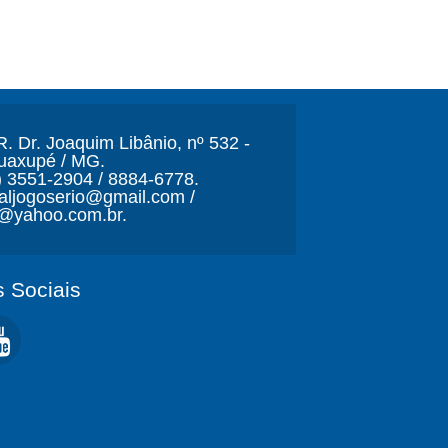
. Dr. Joaquim Libânio, nº 532 -
Guaxupé / MG.
) 3551-2904 / 8884-6778.
naljogoserio@gmail.com /
o@yahoo.com.br.
 Sociais