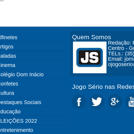
Quem Somos
lfinetes
Redação: R
rtigos
Centro - 
TELs.: (35
aladas
Email: jor
ojogoseri
inema
olégio Dom Inácio
onfetes
Jogo Sério nas Redes
ultura
estaques Sociais
ducação
LEIÇÕES 2022
ntretenimento