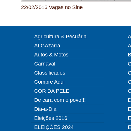
22/02/2016 Vagas no Sine
Agricultura & Pecuária
A
ALGAzarra
A
Autos & Motos
B
Carnaval
C
Classificados
C
Compre Aqui
C
COR DA PELE
C
De cara com o povo!!!
D
Dia-a-Dia
E
Eleições 2016
E
ELEIÇÕES 2024
E