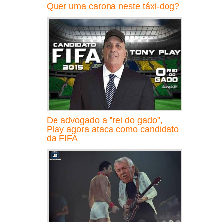
Quer uma carona neste táxi-dog?
De advogado a "rei do gado",
Play agora ataca como candidato
da FIFA