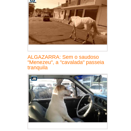
ALGAZARRA: Sem o saudoso
"Menezeu", a "cavalada" passeia
tranquila