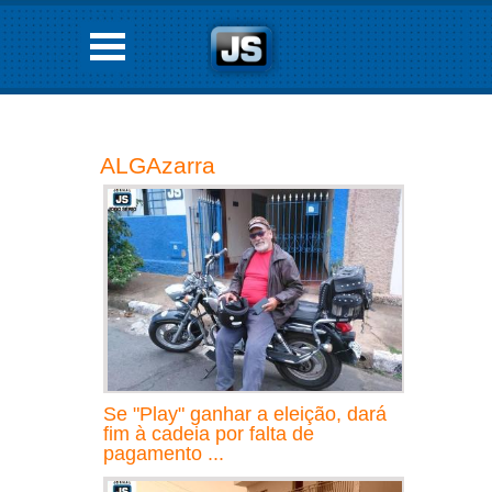
ALGAzarra
Se "Play" ganhar a eleição, dará
fim à cadeia por falta de
pagamento ...