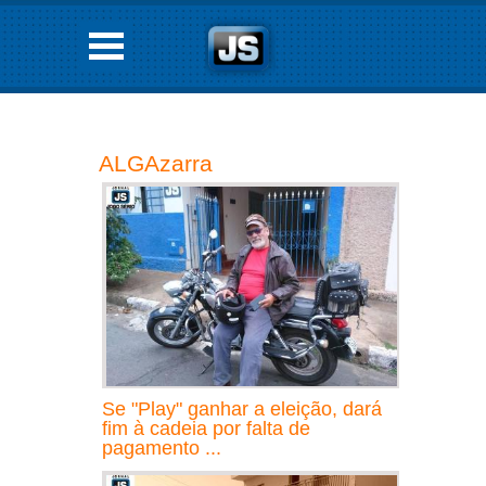
ALGAzarra
Se "Play" ganhar a eleição, dará
fim à cadeia por falta de
pagamento ...