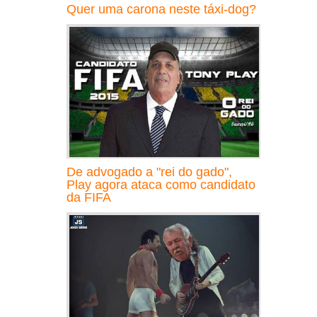
Quer uma carona neste táxi-dog?
De advogado a "rei do gado",
Play agora ataca como candidato
da FIFA