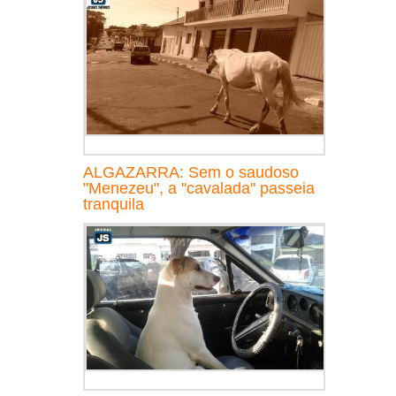
ALGAZARRA: Sem o saudoso
"Menezeu", a "cavalada" passeia
tranquila