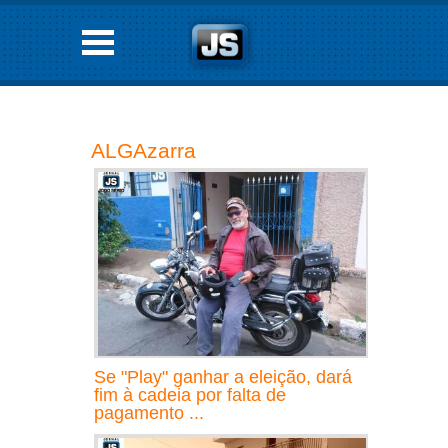
ALGAzarra
Se "Play" ganhar a eleição, dará
fim à cadeia por falta de
pagamento ...