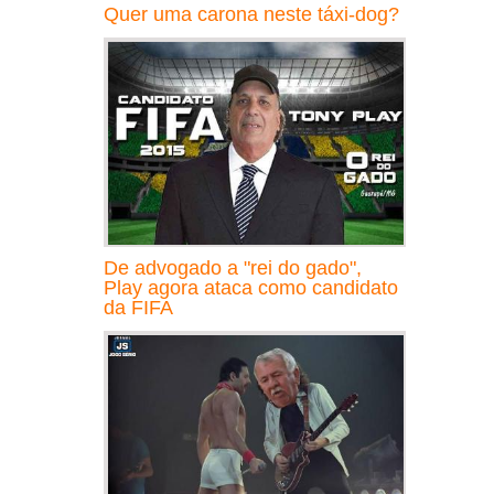
Quer uma carona neste táxi-dog?
De advogado a "rei do gado",
Play agora ataca como candidato
da FIFA