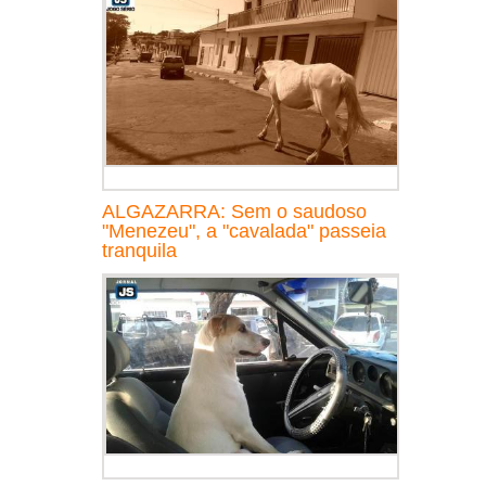
ALGAZARRA: Sem o saudoso
"Menezeu", a "cavalada" passeia
tranquila