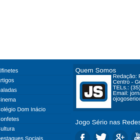
Quem Somos
lfinetes
Redação: R
rtigos
Centro - 
TELs.: (35
aladas
Email: jor
ojogoseri
inema
olégio Dom Inácio
onfetes
Jogo Sério nas Redes
ultura
estaques Sociais