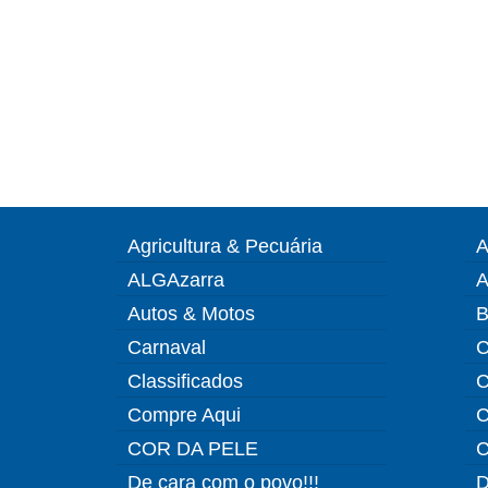
Agricultura & Pecuária
A
ALGAzarra
A
Autos & Motos
B
Carnaval
C
Classificados
C
Compre Aqui
C
COR DA PELE
C
De cara com o povo!!!
D