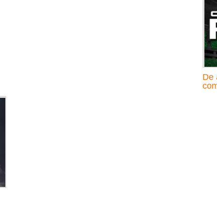
De 
com