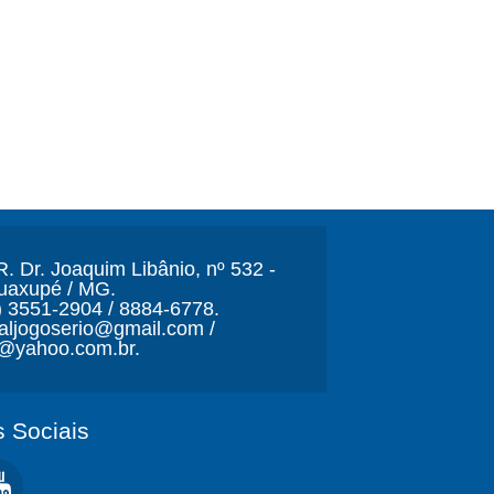
. Dr. Joaquim Libânio, nº 532 -
Guaxupé / MG.
) 3551-2904 / 8884-6778.
naljogoserio@gmail.com /
o@yahoo.com.br.
 Sociais