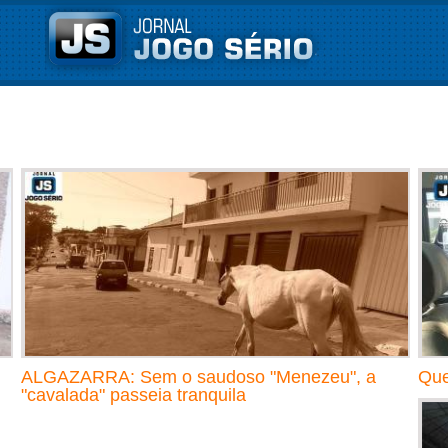
ALGAZARRA: Sem o saudoso "Menezeu", a
Que
"cavalada" passeia tranquila