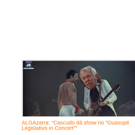
ALGAzarra: "Cascudo dá show no "Guaxupé
Legislativo in Concert""