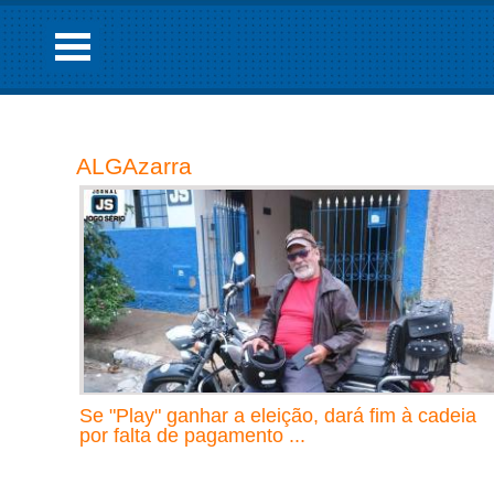
ALGAzarra
Se "Play" ganhar a eleição, dará fim à cadeia
por falta de pagamento ...