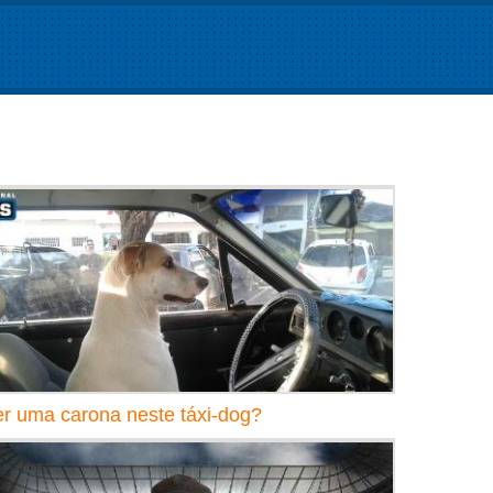
r uma carona neste táxi-dog?