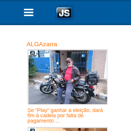
ALGAzarra
Se "Play" ganhar a eleição, dará
fim à cadeia por falta de
pagamento ...