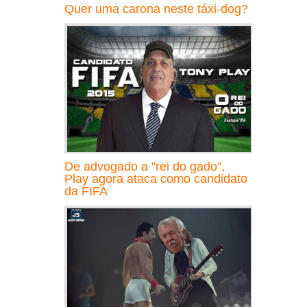
Quer uma carona neste táxi-dog?
De advogado a "rei do gado",
Play agora ataca como candidato
da FIFA