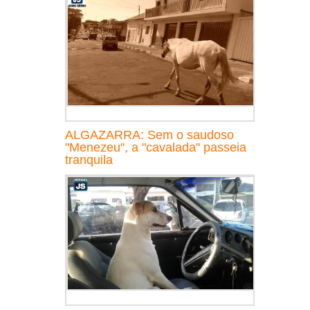
ALGAZARRA: Sem o saudoso
"Menezeu", a "cavalada" passeia
tranquila