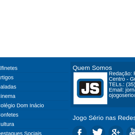
Quem Somos
lfinetes
Redação: R
rtigos
Centro - 
TELs.: (35
aladas
Email: jor
ojogoseri
inema
olégio Dom Inácio
onfetes
Jogo Sério nas Redes
ultura
estaques Sociais