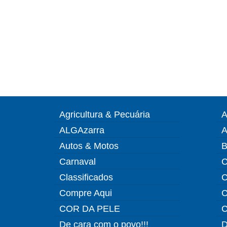
Agricultura & Pecuária
A
ALGAzarra
A
Autos & Motos
B
Carnaval
C
Classificados
C
Compre Aqui
C
COR DA PELE
C
De cara com o povo!!!
D