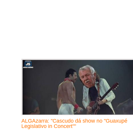
ALGAzarra: "Cascudo dá show no "Guaxupé
Legislativo in Concert""