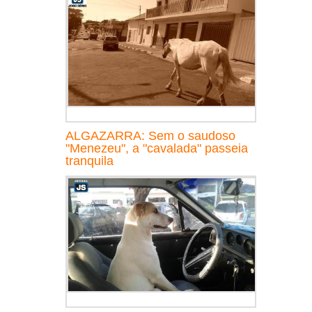
ALGAZARRA: Sem o saudoso
"Menezeu", a "cavalada" passeia
tranquila