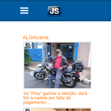
ALGAzarra
Se "Play" ganhar a eleição, dará
fim à cadeia por falta de
pagamento ...