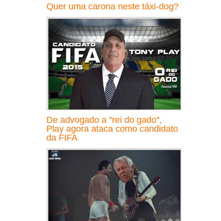
Quer uma carona neste táxi-dog?
De advogado a "rei do gado",
Play agora ataca como candidato
da FIFA