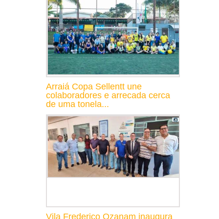
Arraiá Copa Sellentt une
colaboradores e arrecada cerca
de uma tonela...
Vila Frederico Ozanam inaugura