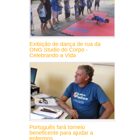
Exibição de dança de rua da
ONG Studio do Corpo -
Celebrando a Vida
Português fará torneio
beneficente para ajudar a
enfermos