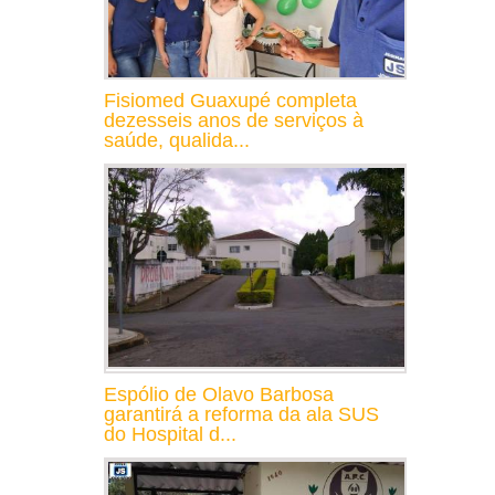
Fisiomed Guaxupé completa
dezesseis anos de serviços à
saúde, qualida...
Espólio de Olavo Barbosa
garantirá a reforma da ala SUS
do Hospital d...