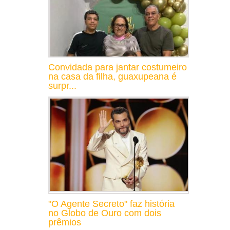
Convidada para jantar costumeiro
na casa da filha, guaxupeana é
surpr...
"O Agente Secreto" faz história
no Globo de Ouro com dois
prêmios