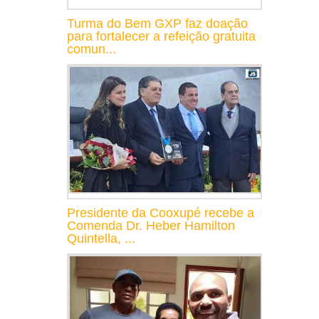
Turma do Bem GXP faz doação
para fortalecer a refeição gratuita
comun...
Presidente da Cooxupé recebe a
Comenda Dr. Heber Hamilton
Quintella, ...