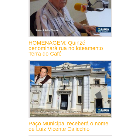
HOMENAGEM: Quinzé
denominará rua no loteamento
Terra do Café
Paço Municipal receberá o nome
de Luiz Vicente Calicchio