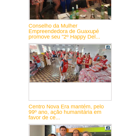
Conselho da Mulher
Empreendedora de Guaxupé
promove seu "2º Happy Del...
Centro Nova Era mantém, pelo
99º ano, ação humanitária em
favor de ce...