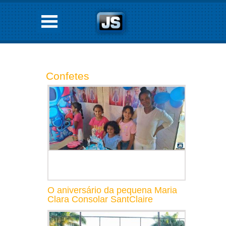
Confetes
O aniversário da pequena Maria
Clara Consolar SantClaire