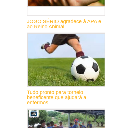
JOGO SÉRIO agradece à APA e
ao Reino Animal
Tudo pronto para torneio
beneficente que ajudará a
enfermos