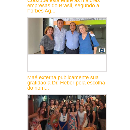
Cooxupé está entre as maiores
empresas do Brasil, segundo a
Forbes Ag...
Maé externa publicamente sua
gratidão a Dr. Heber pela escolha
do nom...