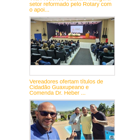
setor reformado pelo Rotary com
o apoi...
Vereadores ofertam títulos de
Cidadão Guaxupeano e
Comenda Dr. Heber ...