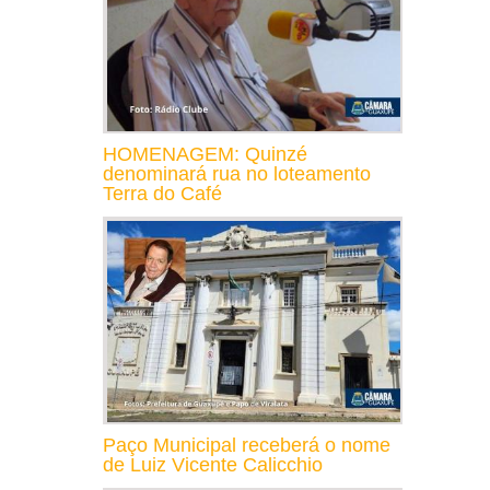
HOMENAGEM: Quinzé
denominará rua no loteamento
Terra do Café
Paço Municipal receberá o nome
de Luiz Vicente Calicchio