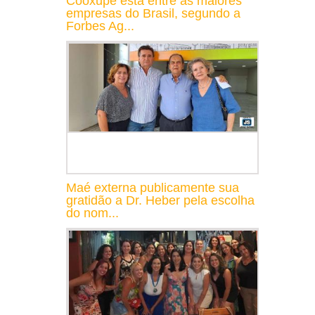
Cooxupé está entre as maiores
empresas do Brasil, segundo a
Forbes Ag...
Maé externa publicamente sua
gratidão a Dr. Heber pela escolha
do nom...