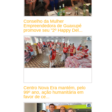
Conselho da Mulher
Empreendedora de Guaxupé
promove seu "2º Happy Del...
Centro Nova Era mantém, pelo
99º ano, ação humanitária em
favor de ce...