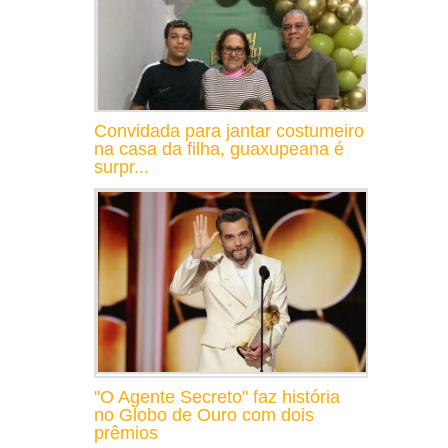
Convidada para jantar costumeiro
na casa da filha, guaxupeana é
surpr...
"O Agente Secreto" faz história
no Globo de Ouro com dois
prêmios