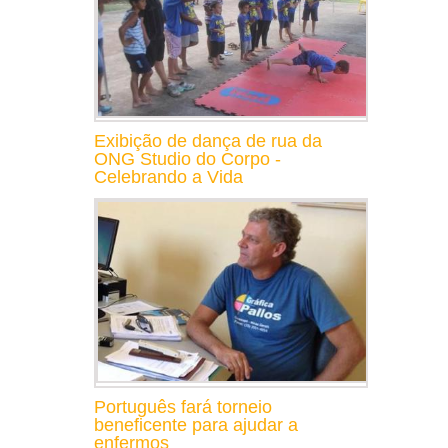
Exibição de dança de rua da
ONG Studio do Corpo -
Celebrando a Vida
Português fará torneio
beneficente para ajudar a
enfermos