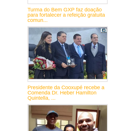
Turma do Bem GXP faz doação
para fortalecer a refeição gratuita
comun...
Presidente da Cooxupé recebe a
Comenda Dr. Heber Hamilton
Quintella, ...