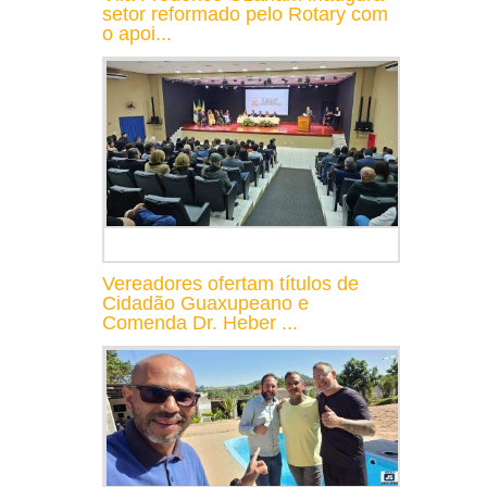
setor reformado pelo Rotary com
o apoi...
Vereadores ofertam títulos de
Cidadão Guaxupeano e
Comenda Dr. Heber ...