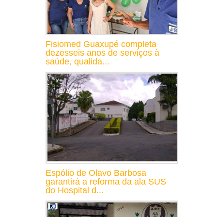
Fisiomed Guaxupé completa
dezesseis anos de serviços à
saúde, qualida...
Espólio de Olavo Barbosa
garantirá a reforma da ala SUS
do Hospital d...