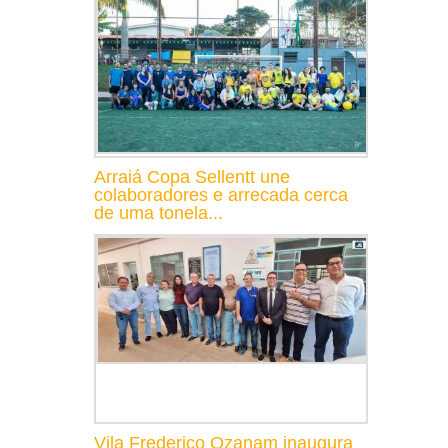
Arraiá Copa Sellentt une
colaboradores e arrecada cerca
de uma tonela...
Vila Frederico Ozanam inaugura