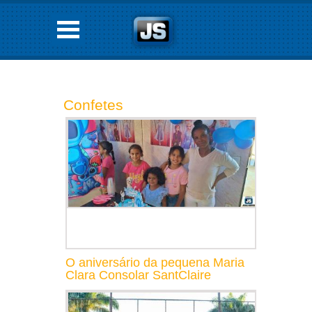
Confetes
O aniversário da pequena Maria
Clara Consolar SantClaire