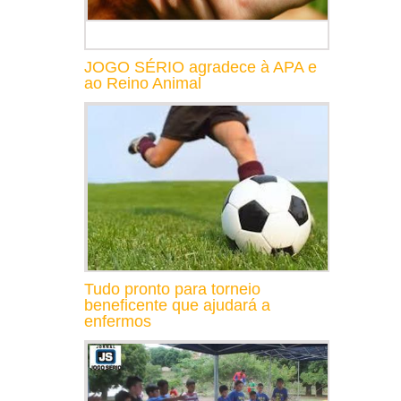
JOGO SÉRIO agradece à APA e
ao Reino Animal
Tudo pronto para torneio
beneficente que ajudará a
enfermos