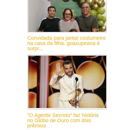
Convidada para jantar costumeiro
na casa da filha, guaxupeana é
surpr...
"O Agente Secreto" faz história
no Globo de Ouro com dois
prêmios