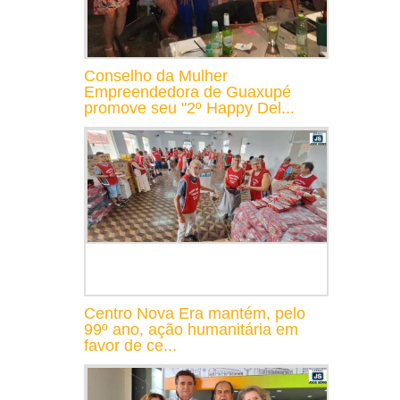
Conselho da Mulher
Empreendedora de Guaxupé
promove seu "2º Happy Del...
Centro Nova Era mantém, pelo
99º ano, ação humanitária em
favor de ce...