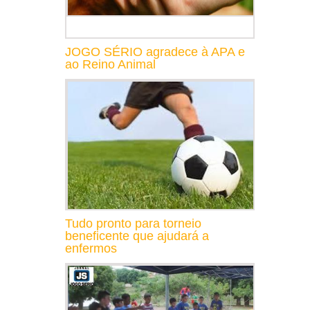
JOGO SÉRIO agradece à APA e
ao Reino Animal
Tudo pronto para torneio
beneficente que ajudará a
enfermos