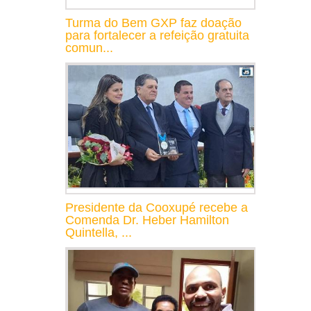
Turma do Bem GXP faz doação
para fortalecer a refeição gratuita
comun...
Presidente da Cooxupé recebe a
Comenda Dr. Heber Hamilton
Quintella, ...