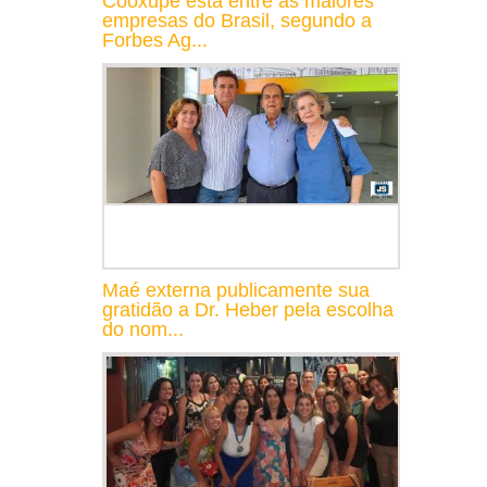
Cooxupé está entre as maiores
empresas do Brasil, segundo a
Forbes Ag...
Maé externa publicamente sua
gratidão a Dr. Heber pela escolha
do nom...