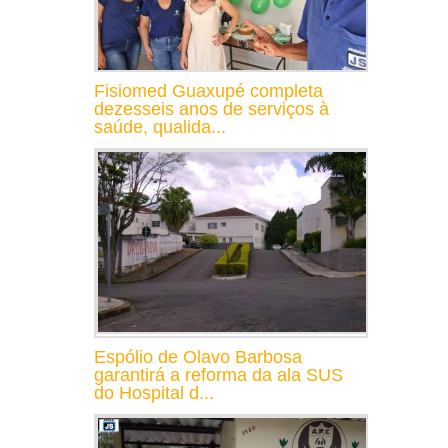
Fisiomed Guaxupé completa
dezesseis anos de serviços à
saúde, qualida...
Espólio de Olavo Barbosa
garantirá a reforma da ala SUS
do Hospital d...