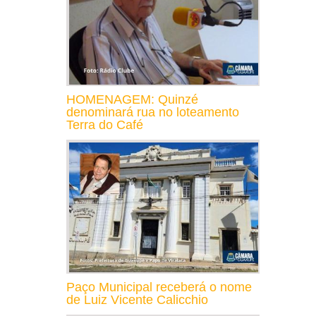
HOMENAGEM: Quinzé
denominará rua no loteamento
Terra do Café
Paço Municipal receberá o nome
de Luiz Vicente Calicchio