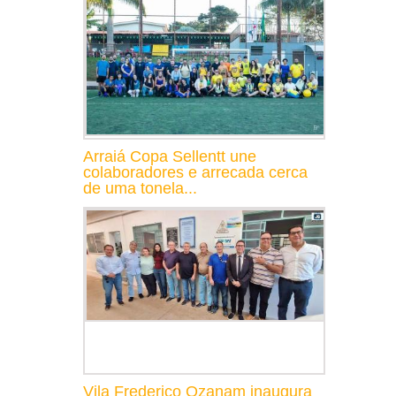
Arraiá Copa Sellentt une
colaboradores e arrecada cerca
de uma tonela...
Vila Frederico Ozanam inaugura