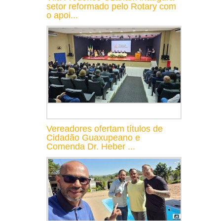
setor reformado pelo Rotary com
o apoi...
Vereadores ofertam títulos de
Cidadão Guaxupeano e
Comenda Dr. Heber ...