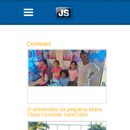
Confetes
O aniversário da pequena Maria
Clara Consolar SantClaire