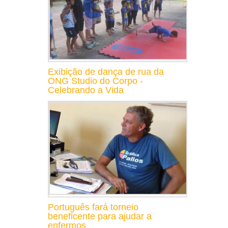
Exibição de dança de rua da
ONG Studio do Corpo -
Celebrando a Vida
Português fará torneio
beneficente para ajudar a
enfermos