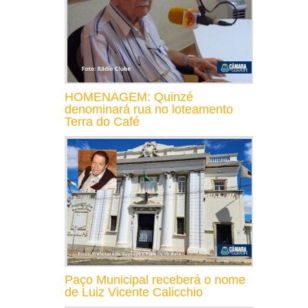
HOMENAGEM: Quinzé
denominará rua no loteamento
Terra do Café
Paço Municipal receberá o nome
de Luiz Vicente Calicchio