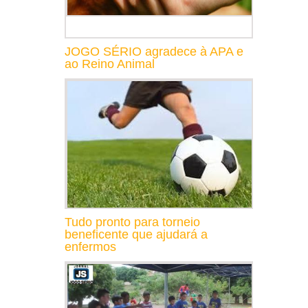
JOGO SÉRIO agradece à APA e
ao Reino Animal
Tudo pronto para torneio
beneficente que ajudará a
enfermos