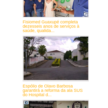
Fisiomed Guaxupé completa
dezesseis anos de serviços à
saúde, qualida...
Espólio de Olavo Barbosa
garantirá a reforma da ala SUS
do Hospital d...