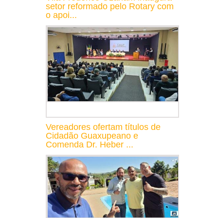
setor reformado pelo Rotary com
o apoi...
Vereadores ofertam títulos de
Cidadão Guaxupeano e
Comenda Dr. Heber ...