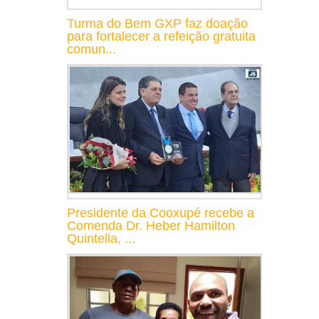
Turma do Bem GXP faz doação
para fortalecer a refeição gratuita
comun...
Presidente da Cooxupé recebe a
Comenda Dr. Heber Hamilton
Quintella, ...