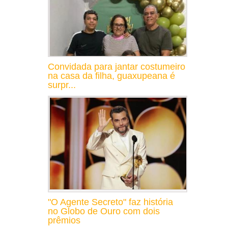
Convidada para jantar costumeiro
na casa da filha, guaxupeana é
surpr...
"O Agente Secreto" faz história
no Globo de Ouro com dois
prêmios