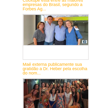
Cooxupé está entre as maiores
empresas do Brasil, segundo a
Forbes Ag...
Maé externa publicamente sua
gratidão a Dr. Heber pela escolha
do nom...