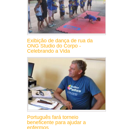
Exibição de dança de rua da
ONG Studio do Corpo -
Celebrando a Vida
Português fará torneio
beneficente para ajudar a
enfermos