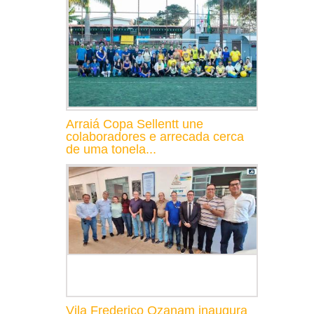
Arraiá Copa Sellentt une
colaboradores e arrecada cerca
de uma tonela...
Vila Frederico Ozanam inaugura