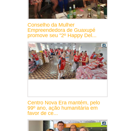
Conselho da Mulher
Empreendedora de Guaxupé
promove seu "2º Happy Del...
Centro Nova Era mantém, pelo
99º ano, ação humanitária em
favor de ce...