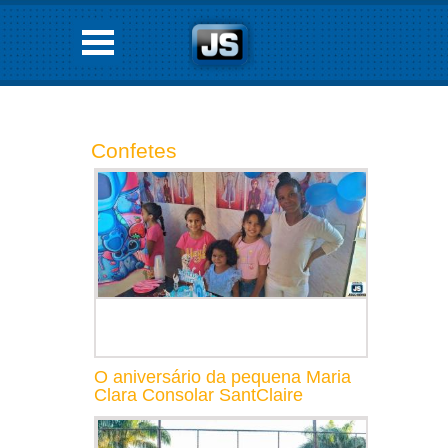
Confetes
O aniversário da pequena Maria
Clara Consolar SantClaire