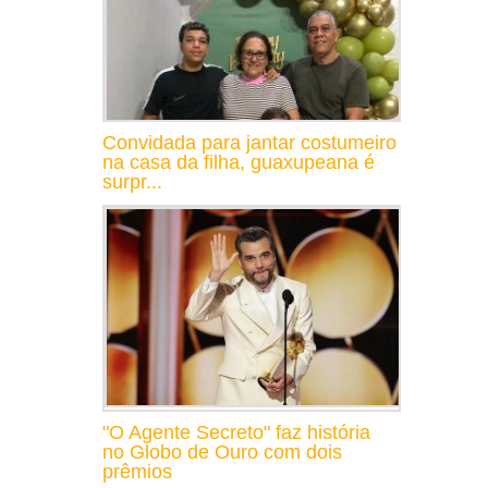
Convidada para jantar costumeiro
na casa da filha, guaxupeana é
surpr...
"O Agente Secreto" faz história
no Globo de Ouro com dois
prêmios