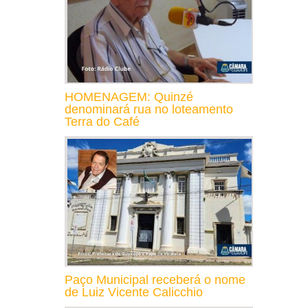
HOMENAGEM: Quinzé
denominará rua no loteamento
Terra do Café
Paço Municipal receberá o nome
de Luiz Vicente Calicchio