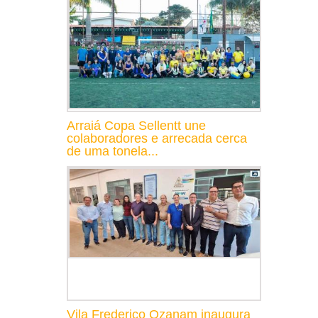
Arraiá Copa Sellentt une
colaboradores e arrecada cerca
de uma tonela...
Vila Frederico Ozanam inaugura