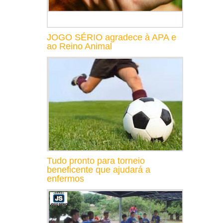
JOGO SÉRIO agradece à APA e
ao Reino Animal
Tudo pronto para torneio
beneficente que ajudará a
enfermos