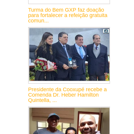
Turma do Bem GXP faz doação
para fortalecer a refeição gratuita
comun...
Presidente da Cooxupé recebe a
Comenda Dr. Heber Hamilton
Quintella, ...