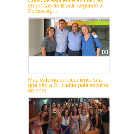
Cooxupé está entre as maiores
empresas do Brasil, segundo a
Forbes Ag...
Maé externa publicamente sua
gratidão a Dr. Heber pela escolha
do nom...