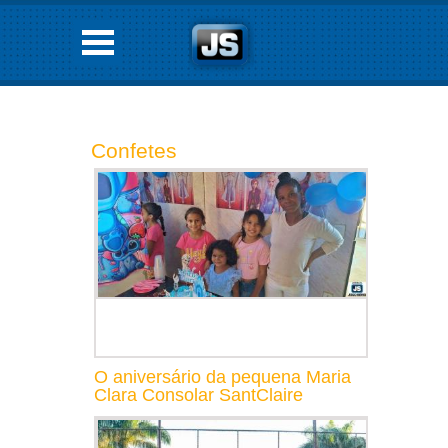
Confetes
O aniversário da pequena Maria
Clara Consolar SantClaire