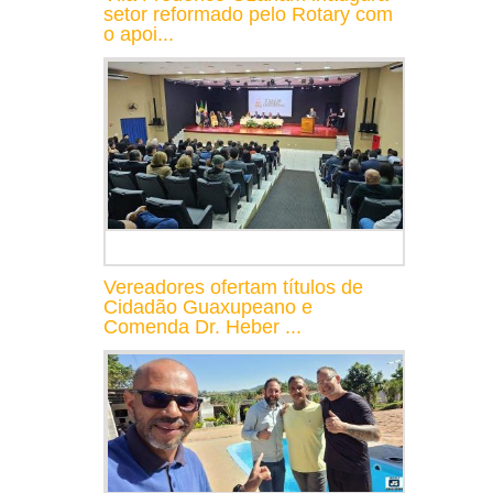
setor reformado pelo Rotary com
o apoi...
Vereadores ofertam títulos de
Cidadão Guaxupeano e
Comenda Dr. Heber ...