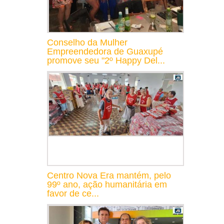
Conselho da Mulher
Empreendedora de Guaxupé
promove seu "2º Happy Del...
Centro Nova Era mantém, pelo
99º ano, ação humanitária em
favor de ce...