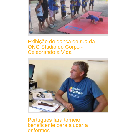
Exibição de dança de rua da
ONG Studio do Corpo -
Celebrando a Vida
Português fará torneio
beneficente para ajudar a
enfermos