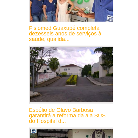
Fisiomed Guaxupé completa
dezesseis anos de serviços à
saúde, qualida...
Espólio de Olavo Barbosa
garantirá a reforma da ala SUS
do Hospital d...