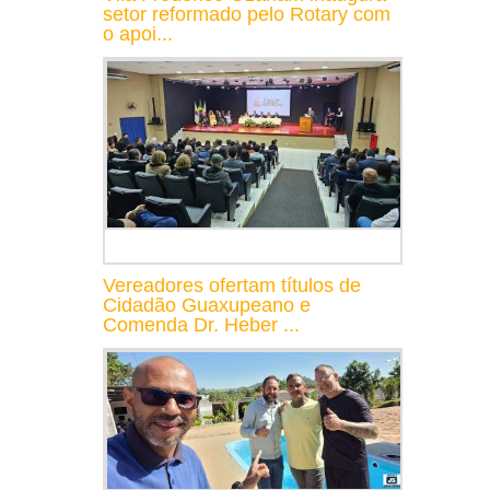
setor reformado pelo Rotary com
o apoi...
Vereadores ofertam títulos de
Cidadão Guaxupeano e
Comenda Dr. Heber ...