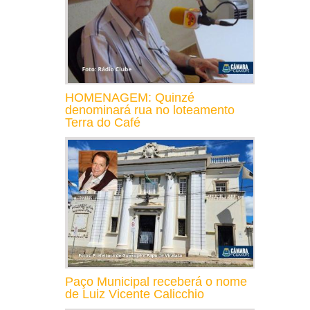
HOMENAGEM: Quinzé
denominará rua no loteamento
Terra do Café
Paço Municipal receberá o nome
de Luiz Vicente Calicchio