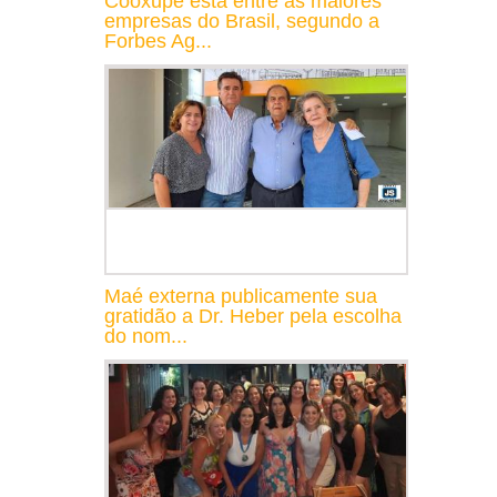
Cooxupé está entre as maiores
empresas do Brasil, segundo a
Forbes Ag...
Maé externa publicamente sua
gratidão a Dr. Heber pela escolha
do nom...