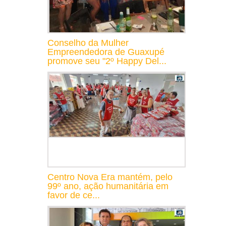
Conselho da Mulher
Empreendedora de Guaxupé
promove seu "2º Happy Del...
Centro Nova Era mantém, pelo
99º ano, ação humanitária em
favor de ce...