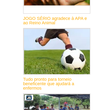
JOGO SÉRIO agradece à APA e
ao Reino Animal
Tudo pronto para torneio
beneficente que ajudará a
enfermos