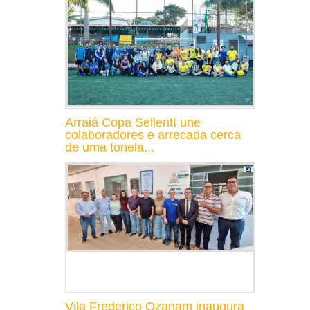
Arraiá Copa Sellentt une
colaboradores e arrecada cerca
de uma tonela...
Vila Frederico Ozanam inaugura