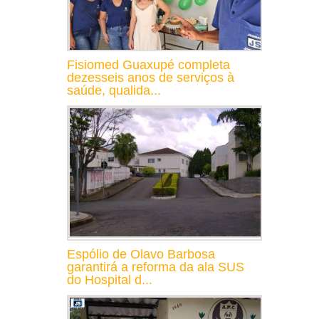
Fisiomed Guaxupé completa
dezesseis anos de serviços à
saúde, qualida...
Espólio de Olavo Barbosa
garantirá a reforma da ala SUS
do Hospital d...