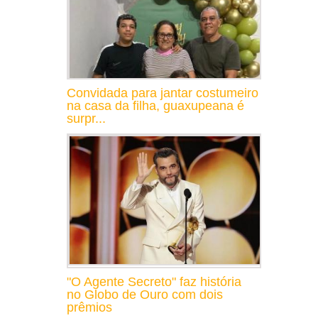
Convidada para jantar costumeiro
na casa da filha, guaxupeana é
surpr...
"O Agente Secreto" faz história
no Globo de Ouro com dois
prêmios