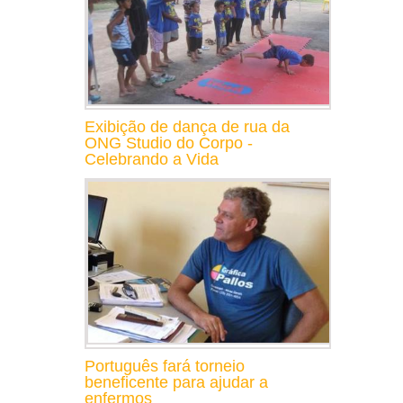
Exibição de dança de rua da
ONG Studio do Corpo -
Celebrando a Vida
Português fará torneio
beneficente para ajudar a
enfermos