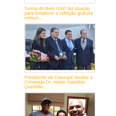
Turma do Bem GXP faz doação
para fortalecer a refeição gratuita
comun...
Presidente da Cooxupé recebe a
Comenda Dr. Heber Hamilton
Quintella, ...