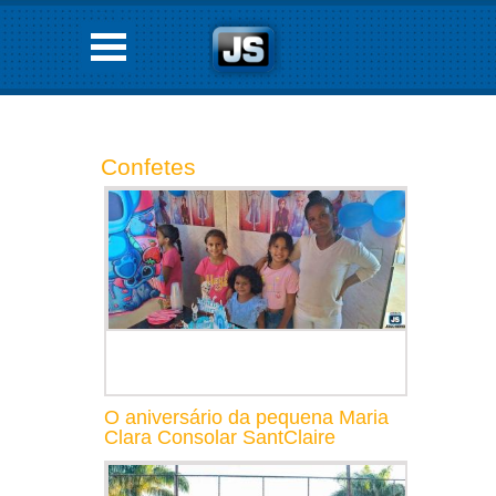
Confetes
O aniversário da pequena Maria
Clara Consolar SantClaire