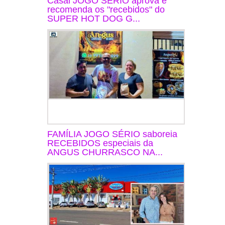
Casal JOGO SÉRIO aprova e
recomenda os "recebidos" do
SUPER HOT DOG G...
FAMÍLIA JOGO SÉRIO saboreia
RECEBIDOS especiais da
ANGUS CHURRASCO NA...