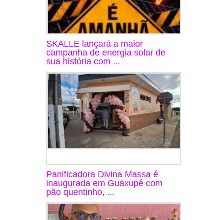
SKALLE lançará a maior
campanha de energia solar de
sua história com ...
Panificadora Divina Massa é
inaugurada em Guaxupé com
pão quentinho, ...