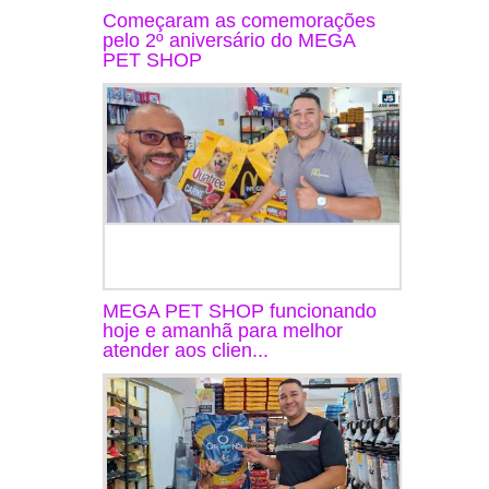
Começaram as comemorações
pelo 2º aniversário do MEGA
PET SHOP
MEGA PET SHOP funcionando
hoje e amanhã para melhor
atender aos clien...