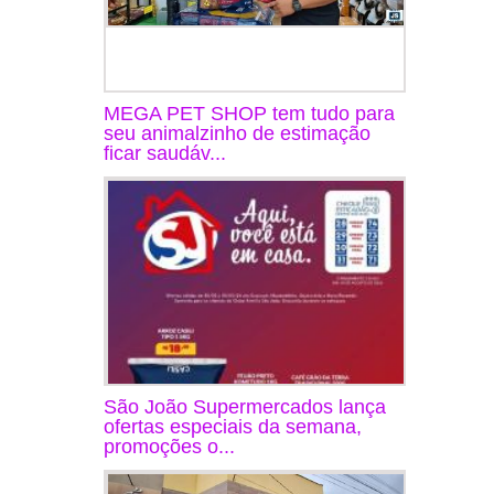
MEGA PET SHOP tem tudo para
seu animalzinho de estimação
ficar saudáv...
São João Supermercados lança
ofertas especiais da semana,
promoções o...