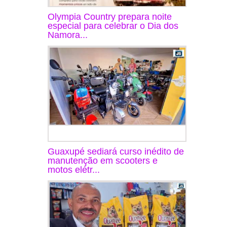
Olympia Country prepara noite
especial para celebrar o Dia dos
Namora...
Guaxupé sediará curso inédito de
manutenção em scooters e
motos elétr...