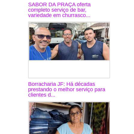
SABOR DA PRAÇA oferta
completo serviço de bar,
variedade em churrasco...
Borracharia JF: Há décadas
prestando o melhor serviço para
clientes d...