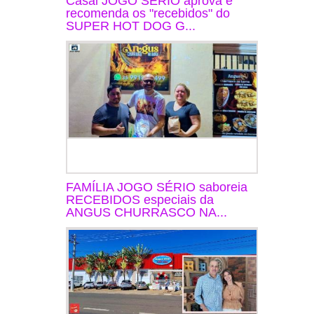
Casal JOGO SÉRIO aprova e
recomenda os "recebidos" do
SUPER HOT DOG G...
FAMÍLIA JOGO SÉRIO saboreia
RECEBIDOS especiais da
ANGUS CHURRASCO NA...