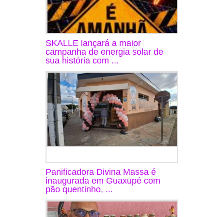
SKALLE lançará a maior
campanha de energia solar de
sua história com ...
Panificadora Divina Massa é
inaugurada em Guaxupé com
pão quentinho, ...