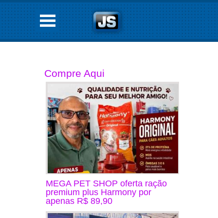
Compre Aqui
MEGA PET SHOP oferta ração
premium plus Harmony por
apenas R$ 89,90