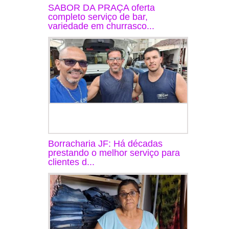
SABOR DA PRAÇA oferta
completo serviço de bar,
variedade em churrasco...
Borracharia JF: Há décadas
prestando o melhor serviço para
clientes d...