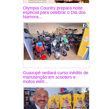
Olympia Country prepara noite
especial para celebrar o Dia dos
Namora...
Guaxupé sediará curso inédito de
manutenção em scooters e
motos elétr...