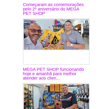
Começaram as comemorações
pelo 2º aniversário do MEGA
PET SHOP
MEGA PET SHOP funcionando
hoje e amanhã para melhor
atender aos clien...