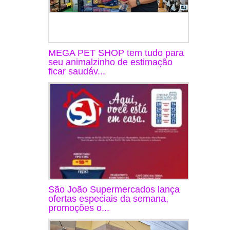
MEGA PET SHOP tem tudo para
seu animalzinho de estimação
ficar saudáv...
São João Supermercados lança
ofertas especiais da semana,
promoções o...