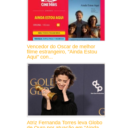
Vencedor do Oscar de melhor
filme estrangeiro, "Ainda Estou
Aqui" con...
Atriz Fernanda Torres leva Globo
de Ouro por atuação em "Ainda