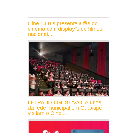
Cine 14 Bis presenteia fãs do
cinema com display"s de filmes
nacionai...
LEI PAULO GUSTAVO: Alunos
da rede municipal em Guaxupé
visitam o Cine...