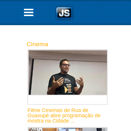
Cinema
Filme Cinemas de Rua de
Guaxupé abre programação de
mostra na Cidade ...