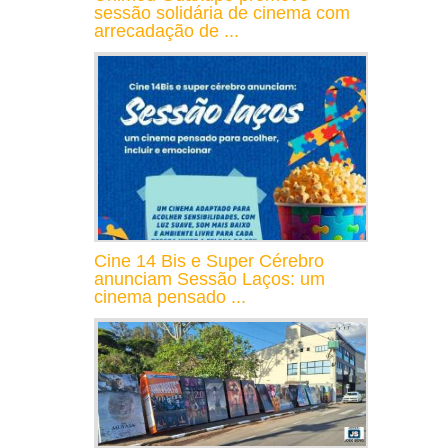
sessão solidária de cinema com
arrecadação de ...
Cine 14 Bis e Super Cérebro
anunciam Sessão Laços: um
cinema pensado ...