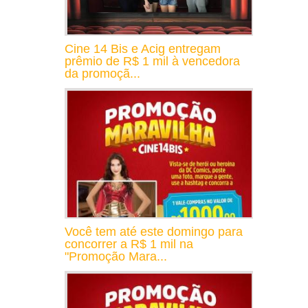
Cine 14 Bis e Acig entregam
prêmio de R$ 1 mil à vencedora
da promoçã...
Você tem até este domingo para
concorrer a R$ 1 mil na
"Promoção Mara...