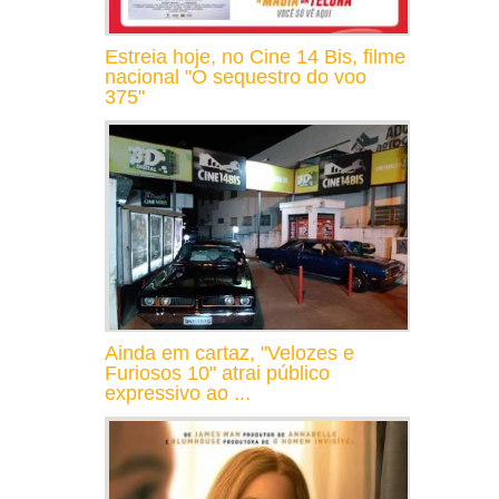
Estreia hoje, no Cine 14 Bis, filme
nacional "O sequestro do voo
375"
Ainda em cartaz, "Velozes e
Furiosos 10" atrai público
expressivo ao ...