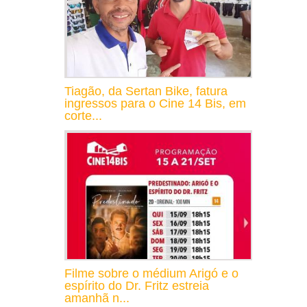
Tiagão, da Sertan Bike, fatura
ingressos para o Cine 14 Bis, em
corte...
Filme sobre o médium Arigó e o
espírito do Dr. Fritz estreia
amanhã n...