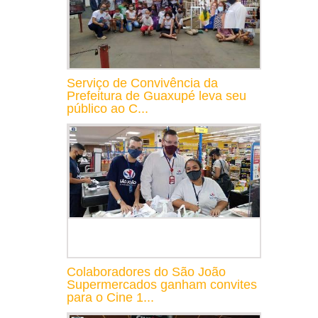
Serviço de Convivência da
Prefeitura de Guaxupé leva seu
público ao C...
Colaboradores do São João
Supermercados ganham convites
para o Cine 1...