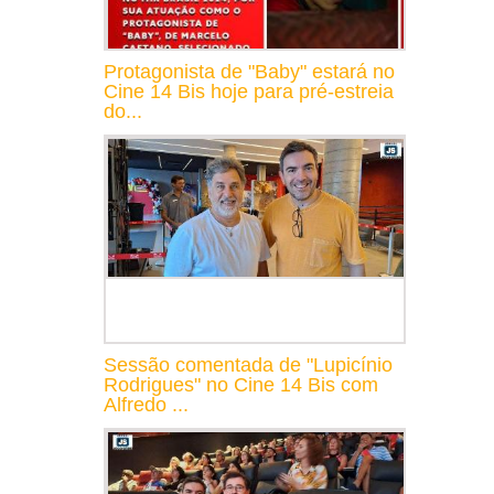
Protagonista de "Baby" estará no
Cine 14 Bis hoje para pré-estreia
do...
Sessão comentada de "Lupicínio
Rodrigues" no Cine 14 Bis com
Alfredo ...