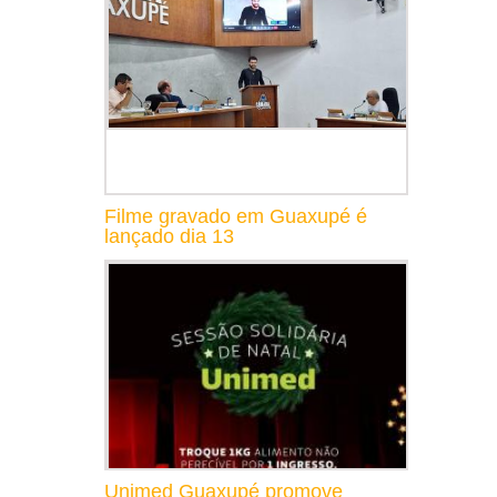
Filme gravado em Guaxupé é
lançado dia 13
Unimed Guaxupé promove