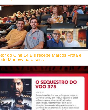
etor do Cine 14 Bis recebe Marcos Frota e
redo Manevy para sess...