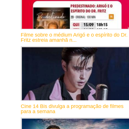
Filme sobre o médium Arigó e o espírito do Dr.
Fritz estreia amanhã n...
Cine 14 Bis divulga a programação de filmes
para a semana