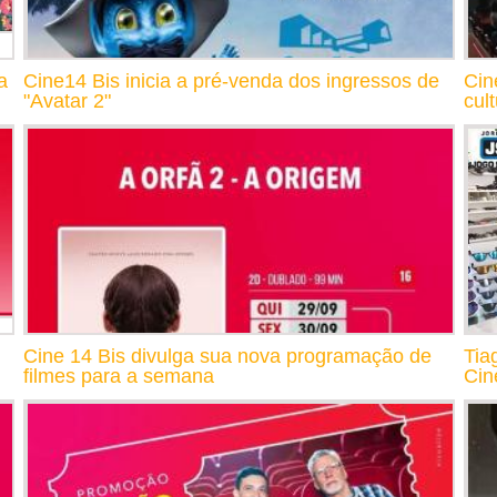
a
Cine14 Bis inicia a pré-venda dos ingressos de
Cin
"Avatar 2"
cul
Cine 14 Bis divulga sua nova programação de
Tia
filmes para a semana
Cin