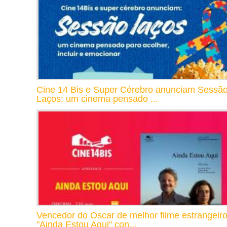
Cine 14 Bis e Super Cérebro anunciam Sessã
Laços: um cinema pensado ...
Vencedor do Oscar de melhor filme estrangeiro
"Ainda Estou Aqui" con...