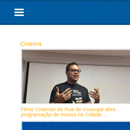
Cinema
Filme Cinemas de Rua de Guaxupé abre
programação de mostra na Cidade ...