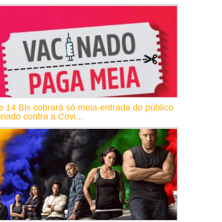
e 14 Bis cobrará só meia-entrada do público
inado contra a Covi...