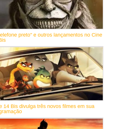
telefone preto" e outros lançamentos no Cine
Bis
e 14 Bis divulga três novos filmes em sua
gramação