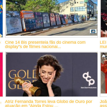
o
Cine 14 Bis presenteia fãs do cinema com
LEI
display"s de filmes nacionai...
mun
,
Atriz Fernanda Torres leva Globo de Ouro por
Joã
atuação em "Ainda Estou ...
assi