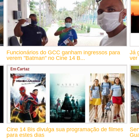
Funcionários do GCC ganham ingressos para
Já 
verem "Batman" no Cine 14 B...
ver
Cine 14 Bis divulga sua programação de filmes
Ser
para estes dias
Gua