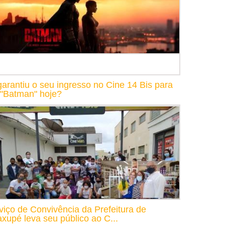
garantiu o seu ingresso no Cine 14 Bis para
 "Batman" hoje?
viço de Convivência da Prefeitura de
xupé leva seu público ao C...