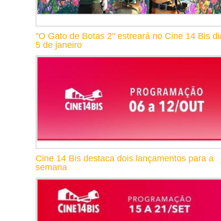
"O Gato de Botas 2" estreará no Cine 14 Bis di
5 de janeiro
Cine 14 Bis destaca dois lançamentos para a
semana