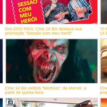
DIA DOS PAIS: Cine 14 Bis destaca sua
"O 
promoção "Sessão com meu herói"
14 
Cine 14 Bis exibirá "Morbius", da Marvel, a
Cin
partir de quinta-feira
pro