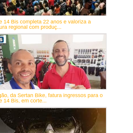
e 14 Bis completa 22 anos e valoriza a
tura regional com produç...
gão, da Sertan Bike, fatura ingressos para o
e 14 Bis, em corte...