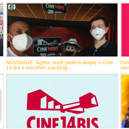
NOVIDADE: Agora, você poderá alugar o Cine
Cin
14 Bis e escolher sua prog...
vac