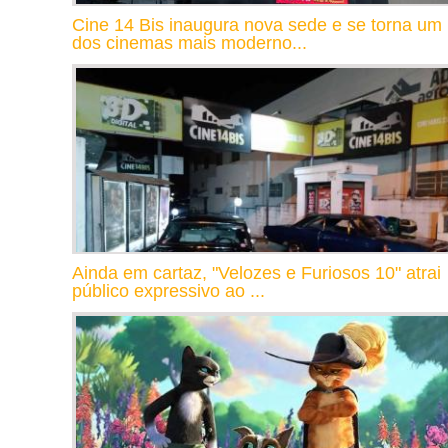
Cine 14 Bis inaugura nova sede e se torna um
dos cinemas mais moderno...
Ainda em cartaz, "Velozes e Furiosos 10" atrai
público expressivo ao ...