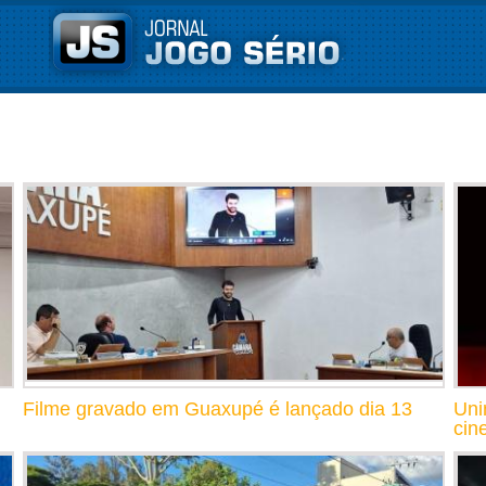
Filme gravado em Guaxupé é lançado dia 13
Uni
cin