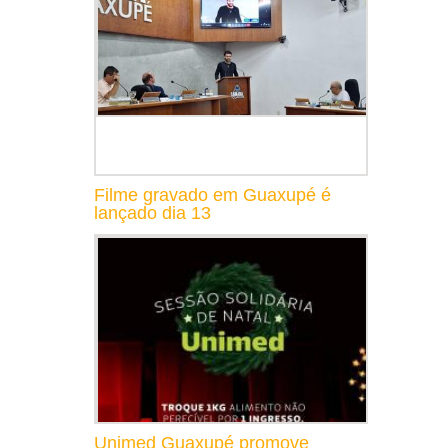
Filme gravado em Guaxupé é
lançado dia 13
Unimed Guaxupé promove