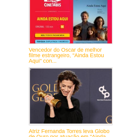
Vencedor do Oscar de melhor
filme estrangeiro, "Ainda Estou
Aqui" con...
Atriz Fernanda Torres leva Globo
de Ouro por atuação em "Ainda