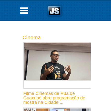
Cinema
Filme Cinemas de Rua de
Guaxupé abre programação de
mostra na Cidade ...