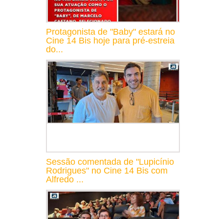
Protagonista de "Baby" estará no
Cine 14 Bis hoje para pré-estreia
do...
Sessão comentada de "Lupicínio
Rodrigues" no Cine 14 Bis com
Alfredo ...