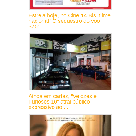
Estreia hoje, no Cine 14 Bis, filme
nacional "O sequestro do voo
375"
Ainda em cartaz, "Velozes e
Furiosos 10" atrai público
expressivo ao ...