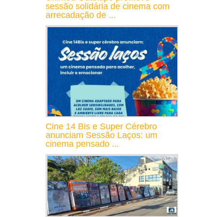
sessão solidária de cinema com
arrecadação de ...
Cine 14 Bis e Super Cérebro
anunciam Sessão Laços: um
cinema pensado ...