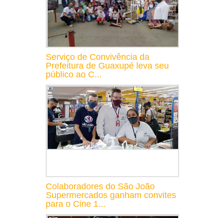
Serviço de Convivência da
Prefeitura de Guaxupé leva seu
público ao C...
Colaboradores do São João
Supermercados ganham convites
para o Cine 1...