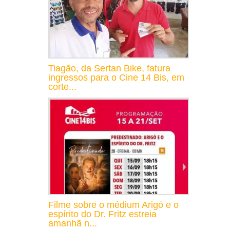
Tiagão, da Sertan Bike, fatura
ingressos para o Cine 14 Bis, em
corte...
Filme sobre o médium Arigó e o
espírito do Dr. Fritz estreia
amanhã n...