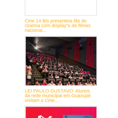
Cine 14 Bis presenteia fãs do
cinema com display"s de filmes
nacionai...
LEI PAULO GUSTAVO: Alunos
da rede municipal em Guaxupé
visitam o Cine...