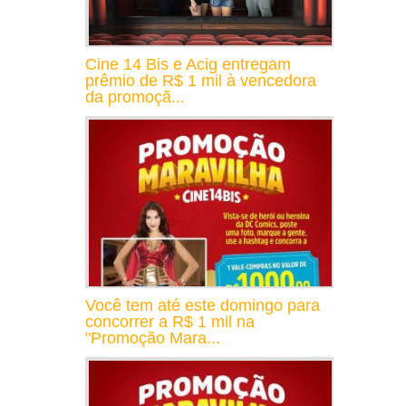
Cine 14 Bis e Acig entregam
prêmio de R$ 1 mil à vencedora
da promoçã...
Você tem até este domingo para
concorrer a R$ 1 mil na
"Promoção Mara...