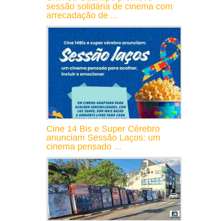
sessão solidária de cinema com
arrecadação de ...
Cine 14 Bis e Super Cérebro
anunciam Sessão Laços: um
cinema pensado ...