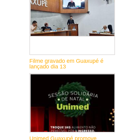
Filme gravado em Guaxupé é
lançado dia 13
Unimed Guaxupé promove