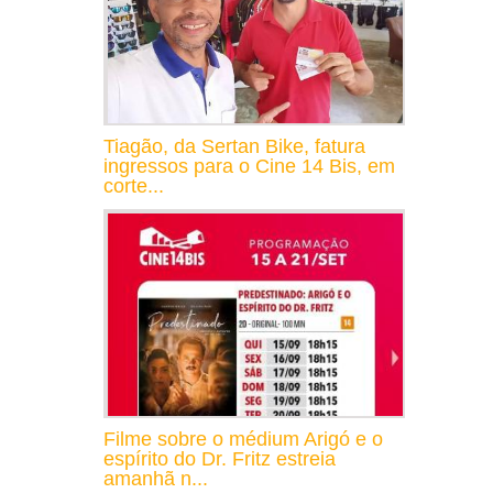
Tiagão, da Sertan Bike, fatura
ingressos para o Cine 14 Bis, em
corte...
Filme sobre o médium Arigó e o
espírito do Dr. Fritz estreia
amanhã n...