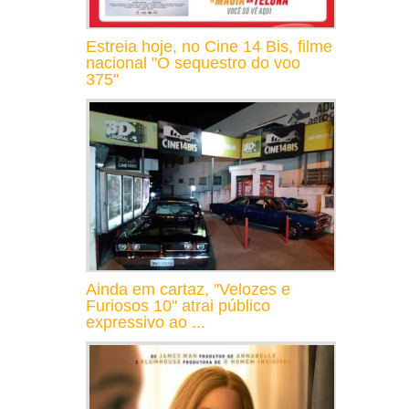
Estreia hoje, no Cine 14 Bis, filme
nacional "O sequestro do voo
375"
Ainda em cartaz, "Velozes e
Furiosos 10" atrai público
expressivo ao ...