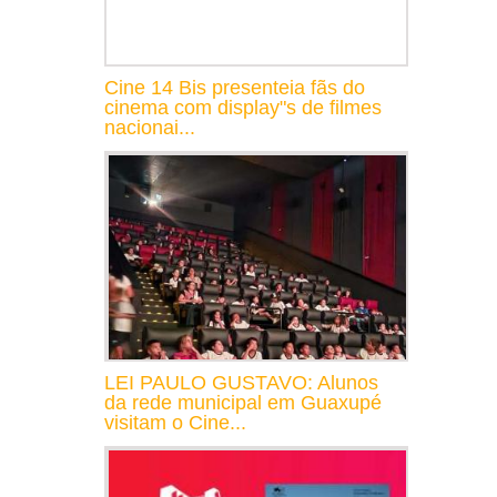
Cine 14 Bis presenteia fãs do
cinema com display"s de filmes
nacionai...
LEI PAULO GUSTAVO: Alunos
da rede municipal em Guaxupé
visitam o Cine...