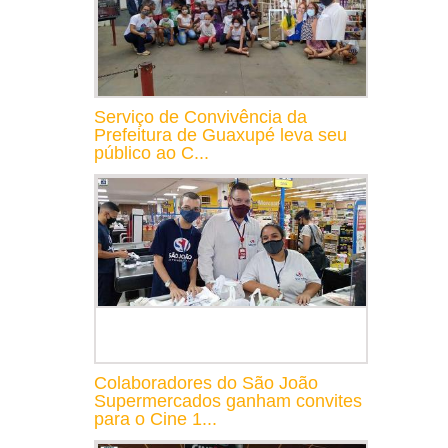
Serviço de Convivência da
Prefeitura de Guaxupé leva seu
público ao C...
Colaboradores do São João
Supermercados ganham convites
para o Cine 1...