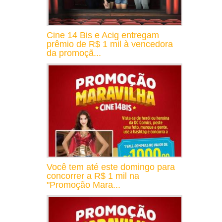
Cine 14 Bis e Acig entregam
prêmio de R$ 1 mil à vencedora
da promoçã...
Você tem até este domingo para
concorrer a R$ 1 mil na
"Promoção Mara...