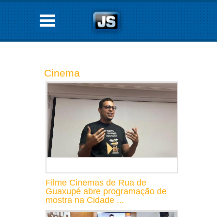
Cinema
Filme Cinemas de Rua de
Guaxupé abre programação de
mostra na Cidade ...