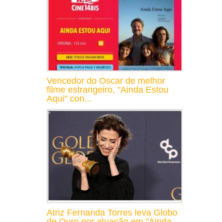
Vencedor do Oscar de melhor
filme estrangeiro, "Ainda Estou
Aqui" con...
Atriz Fernanda Torres leva Globo
de Ouro por atuação em "Ainda