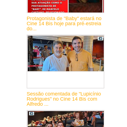
Protagonista de "Baby" estará no
Cine 14 Bis hoje para pré-estreia
do...
Sessão comentada de "Lupicínio
Rodrigues" no Cine 14 Bis com
Alfredo ...