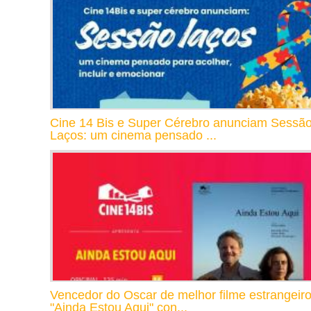
Cine 14 Bis e Super Cérebro anunciam Sessã
Laços: um cinema pensado ...
Vencedor do Oscar de melhor filme estrangeiro
"Ainda Estou Aqui" con...