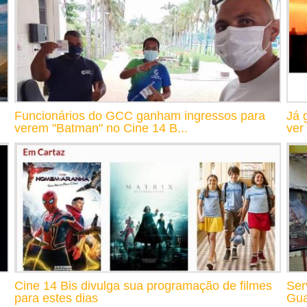
Funcionários do GCC ganham ingressos para
Já 
verem "Batman" no Cine 14 B...
ver
Cine 14 Bis divulga sua programação de filmes
Ser
para estes dias
Gua