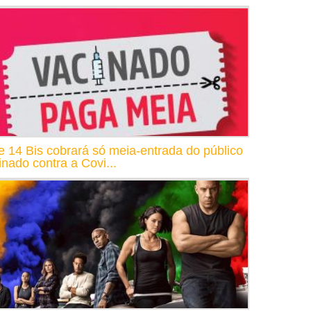
e 14 Bis cobrará só meia-entrada do público
inado contra a Covi...