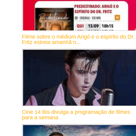
Filme sobre o médium Arigó e o espírito do Dr.
Fritz estreia amanhã n...
Cine 14 Bis divulga a programação de filmes
para a semana