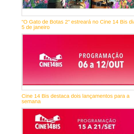
"O Gato de Botas 2" estreará no Cine 14 Bis di
5 de janeiro
Cine 14 Bis destaca dois lançamentos para a
semana