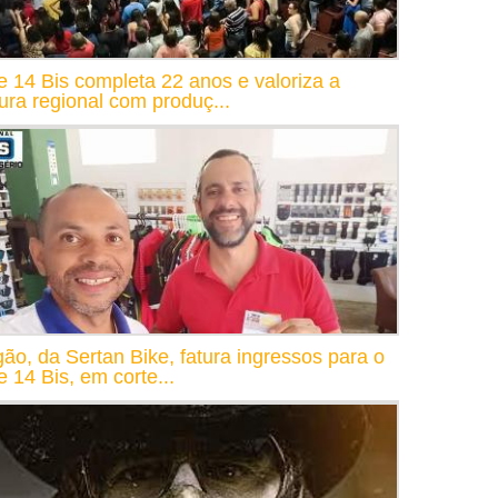
e 14 Bis completa 22 anos e valoriza a
tura regional com produç...
gão, da Sertan Bike, fatura ingressos para o
e 14 Bis, em corte...