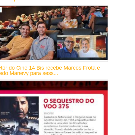
etor do Cine 14 Bis recebe Marcos Frota e
redo Manevy para sess...