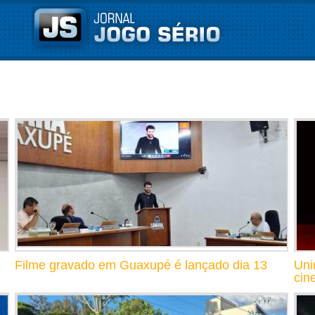
Filme gravado em Guaxupé é lançado dia 13
Uni
cin