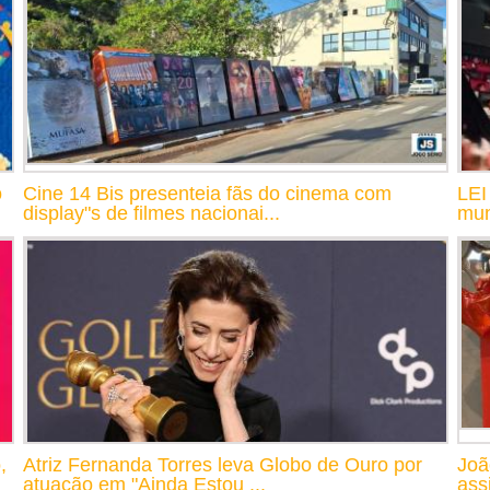
o
Cine 14 Bis presenteia fãs do cinema com
LEI
display"s de filmes nacionai...
mun
,
Atriz Fernanda Torres leva Globo de Ouro por
Joã
atuação em "Ainda Estou ...
assi