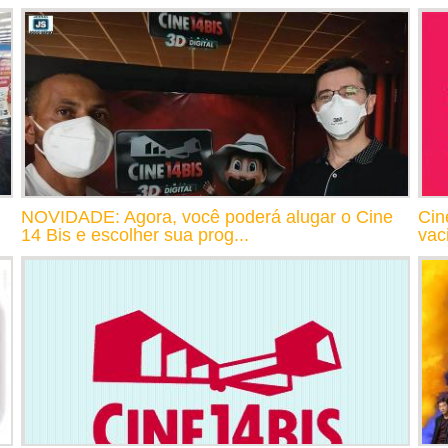
NOVIDADE: Agora, você poderá alugar o Cine
Cin
14 Bis e escolher sua prog...
vac