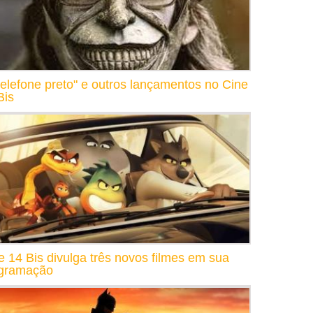
telefone preto" e outros lançamentos no Cine
Bis
e 14 Bis divulga três novos filmes em sua
gramação