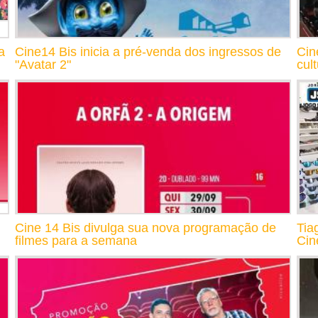
a
Cine14 Bis inicia a pré-venda dos ingressos de
Cin
"Avatar 2"
cul
Cine 14 Bis divulga sua nova programação de
Tia
filmes para a semana
Cin