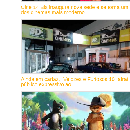
Cine 14 Bis inaugura nova sede e se torna um
dos cinemas mais moderno...
Ainda em cartaz, "Velozes e Furiosos 10" atrai
público expressivo ao ...