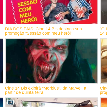
DIA DOS PAIS: Cine 14 Bis destaca sua
"O 
promoção "Sessão com meu herói"
14 
Cine 14 Bis exibirá "Morbius", da Marvel, a
Cin
partir de quinta-feira
pro