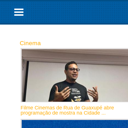
Cinema
Filme Cinemas de Rua de Guaxupé abre
programação de mostra na Cidade ...