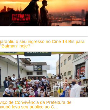
garantiu o seu ingresso no Cine 14 Bis para
 "Batman" hoje?
viço de Convivência da Prefeitura de
xupé leva seu público ao C...