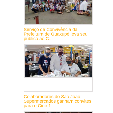
Serviço de Convivência da
Prefeitura de Guaxupé leva seu
público ao C...
Colaboradores do São João
Supermercados ganham convites
para o Cine 1...