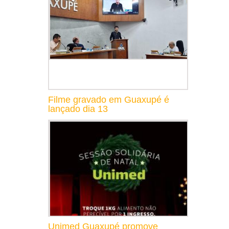
Filme gravado em Guaxupé é
lançado dia 13
Unimed Guaxupé promove