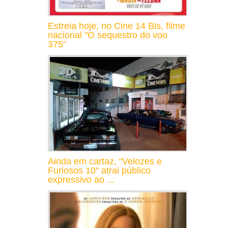
Estreia hoje, no Cine 14 Bis, filme
nacional "O sequestro do voo
375"
Ainda em cartaz, "Velozes e
Furiosos 10" atrai público
expressivo ao ...