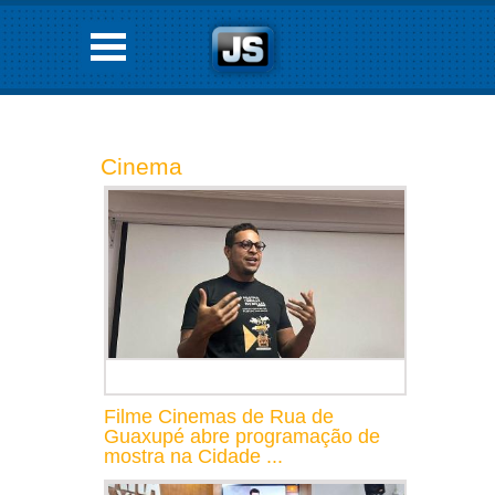
Cinema
Filme Cinemas de Rua de
Guaxupé abre programação de
mostra na Cidade ...