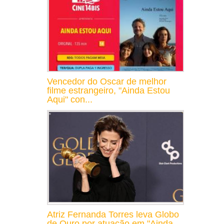
Vencedor do Oscar de melhor
filme estrangeiro, "Ainda Estou
Aqui" con...
Atriz Fernanda Torres leva Globo
de Ouro por atuação em "Ainda