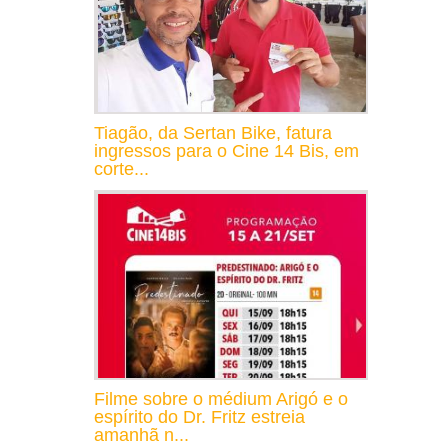
Tiagão, da Sertan Bike, fatura
ingressos para o Cine 14 Bis, em
corte...
Filme sobre o médium Arigó e o
espírito do Dr. Fritz estreia
amanhã n...