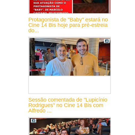
Protagonista de "Baby" estará no
Cine 14 Bis hoje para pré-estreia
do...
Sessão comentada de "Lupicínio
Rodrigues" no Cine 14 Bis com
Alfredo ...