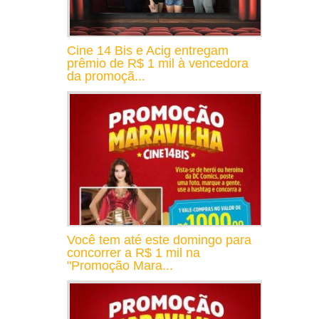
Cine 14 Bis e Acig entregam
prêmio de R$ 1 mil à vencedora
da promoçã...
Você tem até este domingo para
concorrer a R$ 1 mil na
"Promoção Mara...