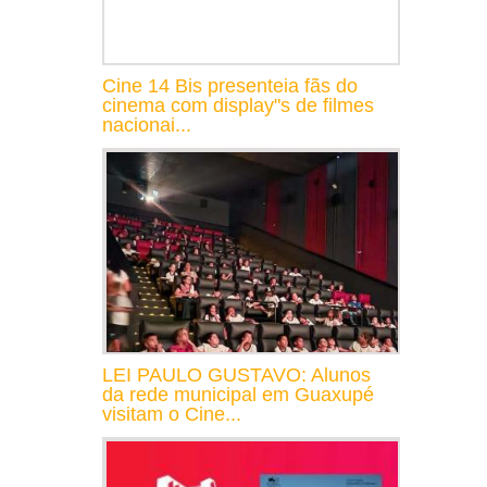
Cine 14 Bis presenteia fãs do
cinema com display"s de filmes
nacionai...
LEI PAULO GUSTAVO: Alunos
da rede municipal em Guaxupé
visitam o Cine...