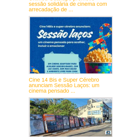
sessão solidária de cinema com
arrecadação de ...
Cine 14 Bis e Super Cérebro
anunciam Sessão Laços: um
cinema pensado ...