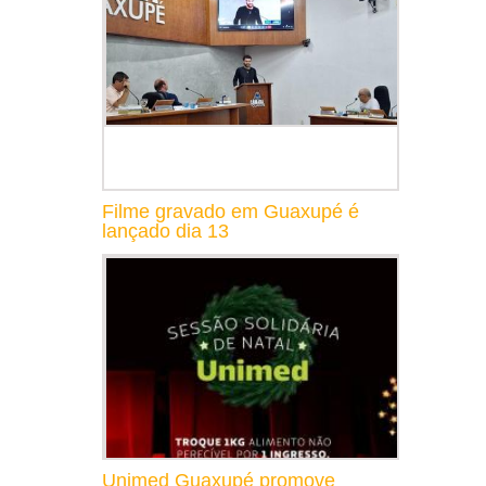
Filme gravado em Guaxupé é
lançado dia 13
Unimed Guaxupé promove