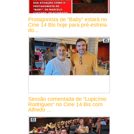
Protagonista de "Baby" estará no
Cine 14 Bis hoje para pré-estreia
do...
Sessão comentada de "Lupicínio
Rodrigues" no Cine 14 Bis com
Alfredo ...