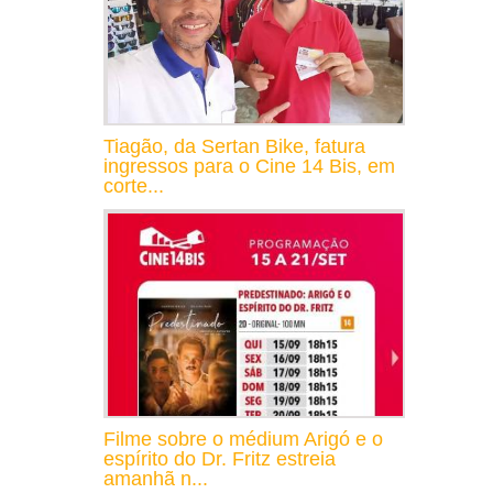
Tiagão, da Sertan Bike, fatura
ingressos para o Cine 14 Bis, em
corte...
Filme sobre o médium Arigó e o
espírito do Dr. Fritz estreia
amanhã n...