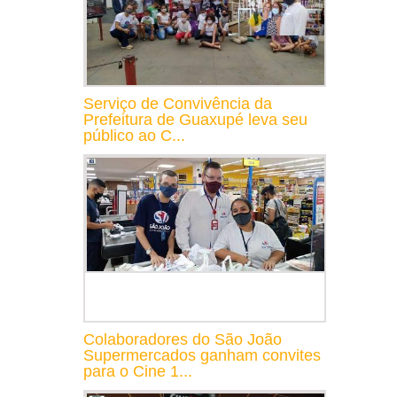
Serviço de Convivência da
Prefeitura de Guaxupé leva seu
público ao C...
Colaboradores do São João
Supermercados ganham convites
para o Cine 1...