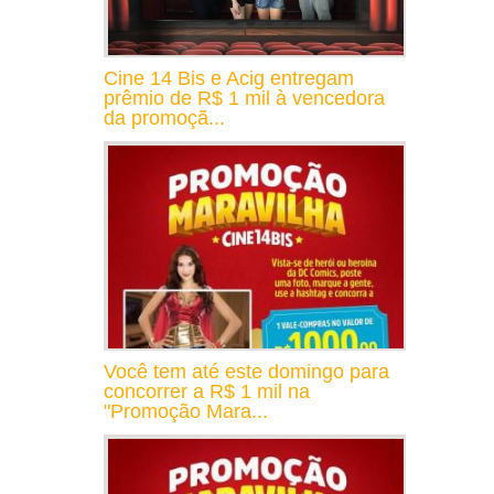
Cine 14 Bis e Acig entregam
prêmio de R$ 1 mil à vencedora
da promoçã...
Você tem até este domingo para
concorrer a R$ 1 mil na
"Promoção Mara...