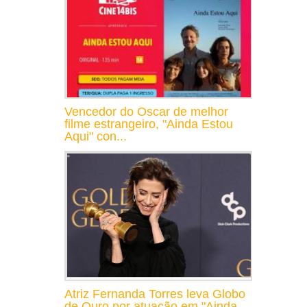
Vencedor do Oscar de melhor
filme estrangeiro, "Ainda Estou
Aqui" con...
Atriz Fernanda Torres leva Globo
de Ouro por atuação em "Ainda