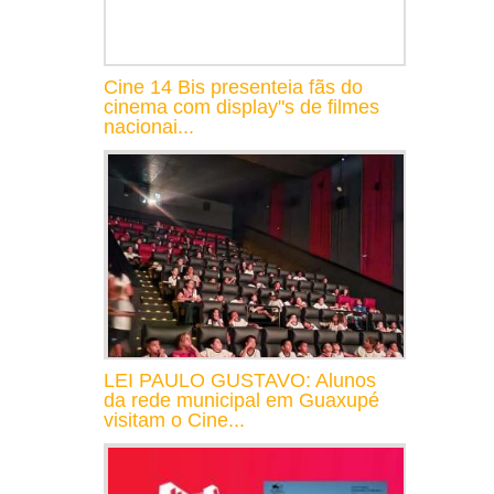
Cine 14 Bis presenteia fãs do
cinema com display"s de filmes
nacionai...
LEI PAULO GUSTAVO: Alunos
da rede municipal em Guaxupé
visitam o Cine...