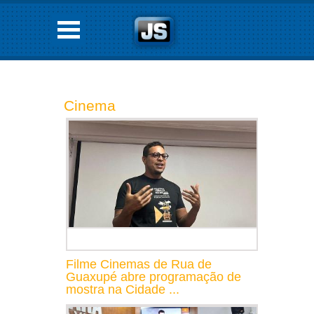
Cinema
Filme Cinemas de Rua de
Guaxupé abre programação de
mostra na Cidade ...