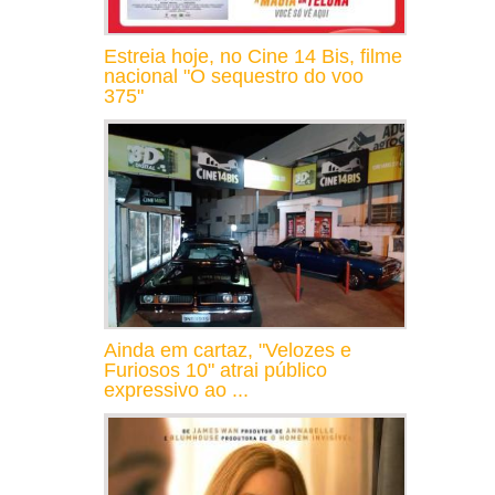
Estreia hoje, no Cine 14 Bis, filme
nacional "O sequestro do voo
375"
Ainda em cartaz, "Velozes e
Furiosos 10" atrai público
expressivo ao ...