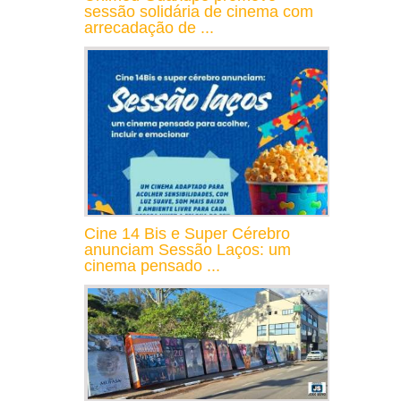
sessão solidária de cinema com
arrecadação de ...
Cine 14 Bis e Super Cérebro
anunciam Sessão Laços: um
cinema pensado ...